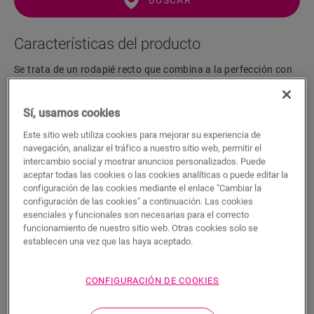
BUSCAR
Características del producto
Se trata de un rodapié recto que combina a la perfección con
el color de su suelo. El rodapié es fácil de instalar con la cola
One4All. Para lograr un acabado hermético, le sugerimos que
Sí, usamos cookies
lo combine con la tira de espuma, el Hydrokit y el Hydrostrip.
El rodapié también está disponible en blanco, listo para pintar
Este sitio web utiliza cookies para mejorar su experiencia de
(QSSKPAINT).
navegación, analizar el tráfico a nuestro sitio web, permitir el
intercambio social y mostrar anuncios personalizados. Puede
aceptar todas las cookies o las cookies analíticas o puede editar la
configuración de las cookies mediante el enlace "Cambiar la
Dimensiones
configuración de las cookies" a continuación. Las cookies
esenciales y funcionales son necesarias para el correcto
funcionamiento de nuestro sitio web. Otras cookies solo se
Descargas
establecen una vez que las haya aceptado.
CONFIGURACIÓN DE COOKIES
Acabado hermético en 5 sencillos