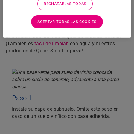
pasos
RECHAZARLAS TODAS
Crear un acabado hermético es muy sencillo. Siga los
pasos que se muestran para conseguir un suelo Alpha
ACEPTAR TODAS LAS COOKIES
Vinyl resistente a las salpicaduras, humedad y a toda
la diversión que los más pequeños pudieran desear.
¡También es
fácil de limpiar
, con agua y nuestros
productos de Quick-Step Limpieza!
Paso 1
Instale su capa de subsuelo. Omite este paso en
caso de un suelo vinílico con base adherida.