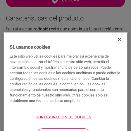
BUSCAR
Características del producto
Se trata de un rodapié recto que combina a la perfección con
el color de su suelo. El rodapié es fácil de instalar con la cola
One4All. Para lograr un acabado hermético, le sugerimos que
Sí, usamos cookies
lo combine con la tira de espuma, el Hydrokit y el Hydrostrip.
El rodapié también está disponible en blanco, listo para pintar
Este sitio web utiliza cookies para mejorar su experiencia de
(QSSKPAINT).
navegación, analizar el tráfico a nuestro sitio web, permitir el
intercambio social y mostrar anuncios personalizados. Puede
aceptar todas las cookies o las cookies analíticas o puede editar la
configuración de las cookies mediante el enlace "Cambiar la
Dimensiones
configuración de las cookies" a continuación. Las cookies
esenciales y funcionales son necesarias para el correcto
funcionamiento de nuestro sitio web. Otras cookies solo se
Descargas
establecen una vez que las haya aceptado.
CONFIGURACIÓN DE COOKIES
Acabado hermético en 5 sencillos