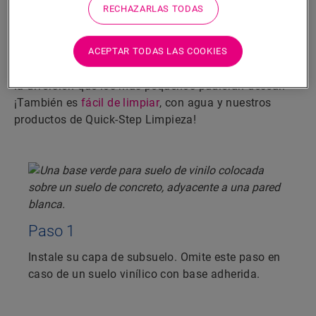
pasos
RECHAZARLAS TODAS
Crear un acabado hermético es muy sencillo. Siga los
pasos que se muestran para conseguir un suelo Alpha
ACEPTAR TODAS LAS COOKIES
Vinyl resistente a las salpicaduras, humedad y a toda
la diversión que los más pequeños pudieran desear.
¡También es
fácil de limpiar
, con agua y nuestros
productos de Quick-Step Limpieza!
Paso 1
Instale su capa de subsuelo. Omite este paso en
caso de un suelo vinílico con base adherida.