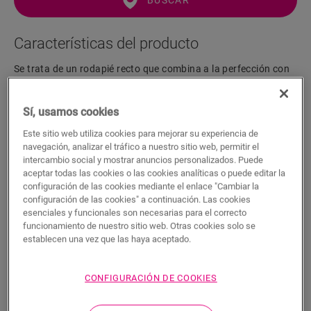
BUSCAR
Características del producto
Se trata de un rodapié recto que combina a la perfección con
el color de su suelo. El rodapié es fácil de instalar con la cola
One4All. Para lograr un acabado hermético, le sugerimos que
Sí, usamos cookies
lo combine con la tira de espuma, el Hydrokit y el Hydrostrip.
El rodapié también está disponible en blanco, listo para pintar
Este sitio web utiliza cookies para mejorar su experiencia de
(QSSKPAINT).
navegación, analizar el tráfico a nuestro sitio web, permitir el
intercambio social y mostrar anuncios personalizados. Puede
aceptar todas las cookies o las cookies analíticas o puede editar la
configuración de las cookies mediante el enlace "Cambiar la
Dimensiones
configuración de las cookies" a continuación. Las cookies
esenciales y funcionales son necesarias para el correcto
funcionamiento de nuestro sitio web. Otras cookies solo se
Descargas
establecen una vez que las haya aceptado.
CONFIGURACIÓN DE COOKIES
Acabado hermético en 5 sencillos