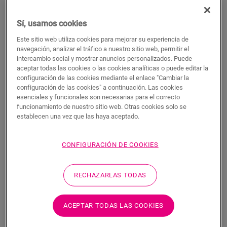
BUSCAR
Sí, usamos cookies
Este sitio web utiliza cookies para mejorar su experiencia de
Características del producto
navegación, analizar el tráfico a nuestro sitio web, permitir el
intercambio social y mostrar anuncios personalizados. Puede
Este perfil único ofrece múltiples soluciones para rematar su
aceptar todas las cookies o las cookies analíticas o puede editar la
suelo, como la transición entre suelos o un remate en una
configuración de las cookies mediante el enlace "Cambiar la
pared o ventana. Solo tiene que cortar el perfil Incizo según la
configuración de las cookies" a continuación. Las cookies
forma deseada con el cúter Incizo incluido. El perfil combina a
esenciales y funcionales son necesarias para el correcto
la perfección con el color de su suelo. Un paquete contiene un
funcionamiento de nuestro sitio web. Otras cookies solo se
perfil Incizo, un cúter Incizo y un riel de plástico. Para lograr
establecen una vez que las haya aceptado.
un acabado hermético en estancias húmedas, le sugerimos
que lo combine con la tira de espuma y el Hydrokit. Con el
CONFIGURACIÓN DE COOKIES
perfil Incizo puede: 1. unir dos suelos con alturas distintas 2.
unir dos suelos con la misma altura 3. añadir un acabado al
suelo junto a la pared o la ventana 4. crear una bonita
RECHAZARLAS TODAS
transición entre su suelo laminado y otros tipos de suelos 5.
rematar sus escaleras y peldaños
ACEPTAR TODAS LAS COOKIES