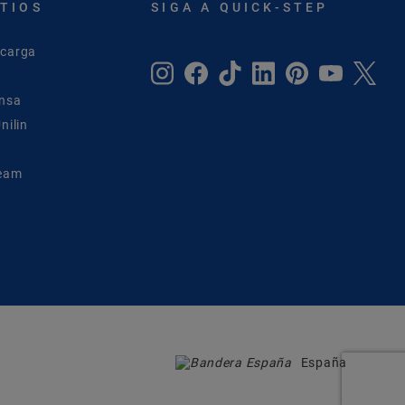
ITIOS
SIGA A QUICK-STEP
scarga
ensa
nilin
Team
España