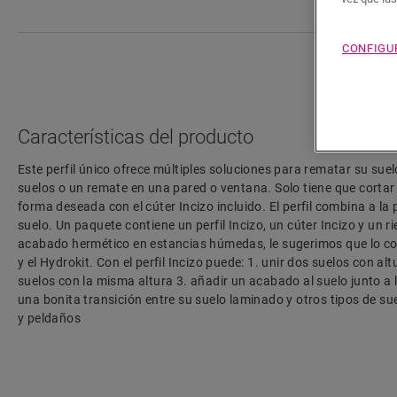
CONFIGU
Características del producto
Este perfil único ofrece múltiples soluciones para rematar su suel
suelos o un remate en una pared o ventana. Solo tiene que cortar e
forma deseada con el cúter Incizo incluido. El perfil combina a la 
suelo. Un paquete contiene un perfil Incizo, un cúter Incizo y un ri
acabado hermético en estancias húmedas, le sugerimos que lo co
y el Hydrokit. Con el perfil Incizo puede: 1. unir dos suelos con alt
suelos con la misma altura 3. añadir un acabado al suelo junto a l
una bonita transición entre su suelo laminado y otros tipos de su
y peldaños