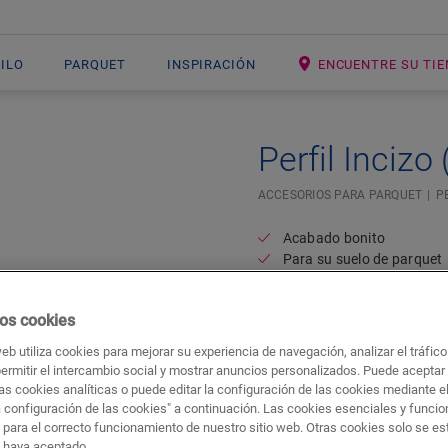
NILO
PARQUET
INSPIRACIÓN
ENCUENTRE SU TI
Perfil Incizo
ACCESORIOS PARA PARQUET
P
Acabado bonito
Para su suelo de parquet
Color a juego con su suel
os cookies
web utiliza cookies para mejorar su experiencia de navegación, analizar el tráfic
permitir el intercambio social y mostrar anuncios personalizados. Puede aceptar
as cookies analíticas o puede editar la configuración de las cookies mediante e
a configuración de las cookies" a continuación. Las cookies esenciales y funci
 para el correcto funcionamiento de nuestro sitio web. Otras cookies solo se e
s haya aceptado.