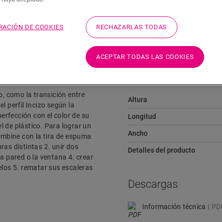
Descargas
Acceso rápido a
RACIÓN DE COOKIES
RECHAZARLAS TODAS
ACEPTAR TODAS LAS COOKIES
Dimensiones
o, como la transición entre
Altura
l perfil Incizo según la
perfección con el color de su
Longitud
el de plástico. Para lograr un
Ancho
mbine con la tira de espuma
uras distintas 2. unir dos
Detalles del producto
a pared o la ventana 4. crear
elos 5. rematar sus escaleras
Descargas
Información técnica
PD