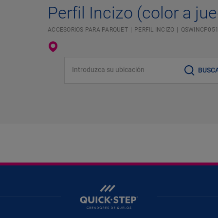
Perfil Incizo (color a ju
ACCESORIOS PARA PARQUET
PERFIL INCIZO
QSWINCP05
Introduzca su ubicación
BUSC