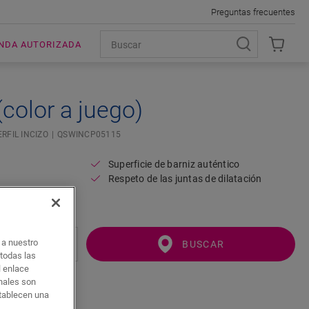
Preguntas frecuentes
ENDA AUTORIZADA
 (color a juego)
ERFIL INCIZO
QSWINCP05115
Superficie de barniz auténtico
Respeto de las juntas de dilatación
o
o a nuestro
BUSCAR
 todas las
l enlace
onales son
stablecen una