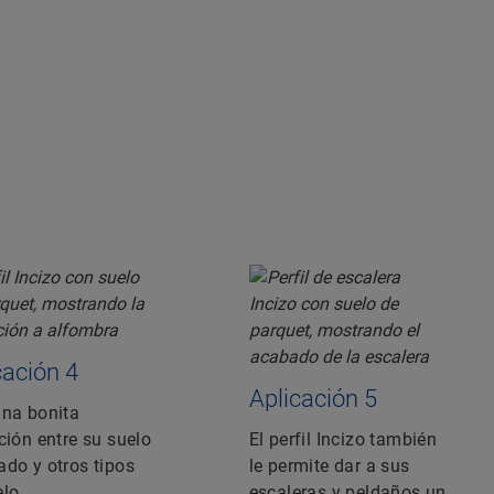
cación 4
Aplicación 5
una bonita
ción entre su suelo
El perfil Incizo también
ado y otros tipos
le permite dar a sus
lo.
escaleras y peldaños un