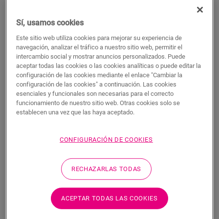
BUSCAR
Sí, usamos cookies
Este sitio web utiliza cookies para mejorar su experiencia de
Características del producto
navegación, analizar el tráfico a nuestro sitio web, permitir el
intercambio social y mostrar anuncios personalizados. Puede
Este perfil único ofrece múltiples soluciones para rematar su
aceptar todas las cookies o las cookies analíticas o puede editar la
suelo, como la transición entre suelos o un remate en una
configuración de las cookies mediante el enlace "Cambiar la
pared o ventana. Solo tiene que cortar el perfil Incizo según la
configuración de las cookies" a continuación. Las cookies
forma deseada con el cúter Incizo incluido. El perfil combina a
esenciales y funcionales son necesarias para el correcto
la perfección con el color de su suelo. Un paquete contiene un
funcionamiento de nuestro sitio web. Otras cookies solo se
perfil Incizo, un cúter Incizo y un riel de plástico. Para lograr
establecen una vez que las haya aceptado.
un acabado hermético en estancias húmedas, le sugerimos
que lo combine con la tira de espuma y el Hydrokit. Con el
CONFIGURACIÓN DE COOKIES
perfil Incizo puede: 1. unir dos suelos con alturas distintas 2.
unir dos suelos con la misma altura 3. añadir un acabado al
suelo junto a la pared o la ventana 4. crear una bonita
RECHAZARLAS TODAS
transición entre su suelo laminado y otros tipos de suelos 5.
rematar sus escaleras y peldaños
ACEPTAR TODAS LAS COOKIES