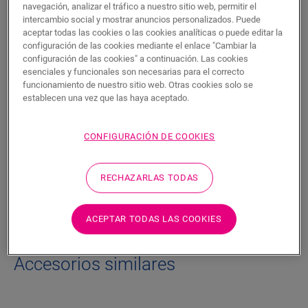
navegación, analizar el tráfico a nuestro sitio web, permitir el
BUSCAR
intercambio social y mostrar anuncios personalizados. Puede
aceptar todas las cookies o las cookies analíticas o puede editar la
configuración de las cookies mediante el enlace "Cambiar la
Características del producto
configuración de las cookies" a continuación. Las cookies
esenciales y funcionales son necesarias para el correcto
Este limpiador limpia y mantiene sin esfuerzo su suelo de
funcionamiento de nuestro sitio web. Otras cookies solo se
PARQUET aceitado, a la vez que evita que se seque.
establecen una vez que las haya aceptado.
Desarrollado específicamente para su uso con suelos de
parquet aceitados Quick-Step. Además, es una opción
sostenible, por lo que estará aportando su granito de arena al
CONFIGURACIÓN DE COOKIES
medio ambiente y protegiendo sus suelos.
RECHAZARLAS TODAS
Información técnica
ACEPTAR TODAS LAS COOKIES
Accesorios similares