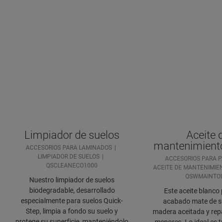
Limpiador de suelos
Aceite 
mantenimiento
ACCESORIOS PARA LAMINADOS
LIMPIADOR DE SUELOS
ACCESORIOS PARA 
QSCLEANECO1000
ACEITE DE MANTENIMIE
QSWMAINTO
Nuestro limpiador de suelos
biodegradable, desarrollado
Este aceite blanco 
especialmente para suelos Quick-
acabado mate de s
Step, limpia a fondo su suelo y
madera aceitada y rep
protege su superficie, manteniéndolo