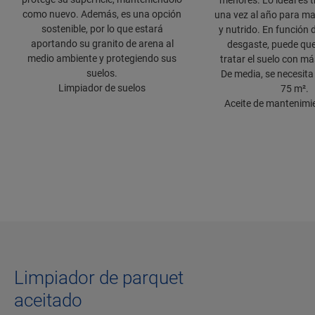
menores. Lo ideal es t
como nuevo. Además, es una opción
una vez al año para m
sostenible, por lo que estará
y nutrido. En función d
aportando su granito de arena al
desgaste, puede qu
medio ambiente y protegiendo sus
tratar el suelo con má
suelos.
De media, se necesita 
Limpiador de suelos
75 m².
Aceite de mantenimi
Limpiador de parquet
aceitado