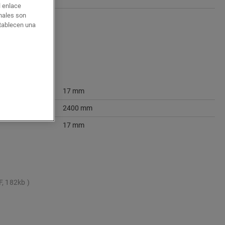
l enlace
onales son
stablecen una
17 mm
2400 mm
17 mm
F, 182kb