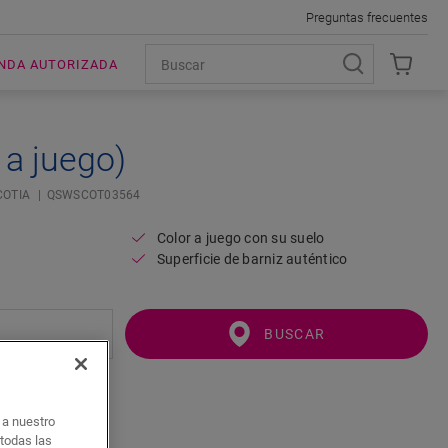
Preguntas frecuentes
ENDA AUTORIZADA
 a juego)
COTIA
QSWSCOT03564
Color a juego con su suelo
Superficie de barniz auténtico
BUSCAR
o a nuestro
 todas las