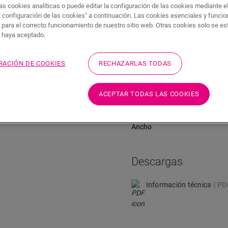
as cookies analíticas o puede editar la configuración de las cookies mediante e
Descargas
Acceso rápido a
a configuración de las cookies" a continuación. Las cookies esenciales y funci
 para el correcto funcionamiento de nuestro sitio web. Otras cookies solo se e
s haya aceptado.
RACIÓN DE COOKIES
RECHAZARLAS TODAS
Dimensiones
cción con el color de su
Altura
ACEPTAR TODAS LAS COOKIES
e en combinación con
l rodapié Scotia también está
Longitud
Ancho
Descargas
Información técnica
PD