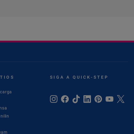
ITIOS
SIGA A QUICK-STEP
scarga
ensa
nilin
Team