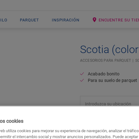
NILO
PARQUET
INSPIRACIÓN
ENCUENTRE SU TI
Scotia (color
ACCESORIOS PARA PARQUET
S
Acabado bonito
Para su suelo de parquet
os cookies
web utiliza cookies para mejorar su experiencia de navegación, analizar el tráfic
permitir el intercambio social y mostrar anuncios personalizados. Puede aceptar