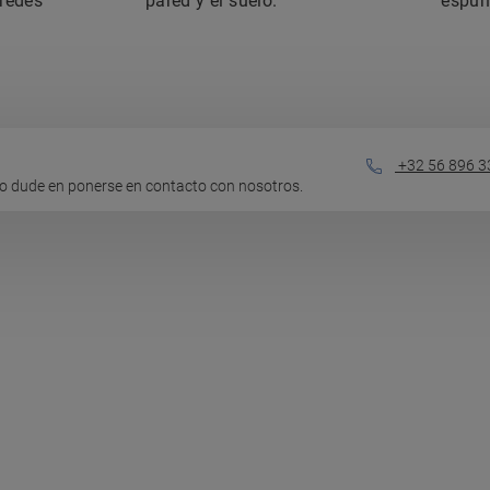
redes
pared y el suelo.
espu
+32 56 896 3
o dude en ponerse en contacto con nosotros.