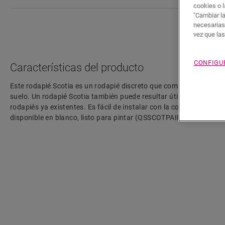
cookies o l
"Cambiar l
necesarias
vez que la
CONFIGU
Características del producto
Este rodapié Scotia es un rodapié discreto que combina a la perfe
suelo. Un rodapié Scotia también puede resultar útil como remat
rodapiés ya existentes. Es fácil de instalar con la cola One4All. E
disponible en blanco, listo para pintar (QSSCOTPAINT).