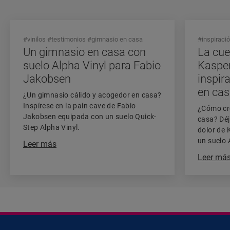
#vinilos
#testimonios
#gimnasio en casa
#inspiraci
Un gimnasio en casa con
La cue
suelo Alpha Vinyl para Fabio
Kaspe
Jakobsen
inspir
en ca
¿Un gimnasio cálido y acogedor en casa?
Inspírese en la pain cave de Fabio
¿Cómo cre
Jakobsen equipada con un suelo Quick-
casa? Déj
Step Alpha Vinyl.
dolor de 
un suelo 
Leer más
Leer má