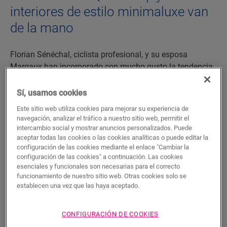
interiores de estilo minimaluxe van
de la mano
Florian Sénéchal, ciclista profesional, y su esposa
Margaux han incorporado con mucho gusto la tendencia
«minimaluxe» (minimalismo y lujo) en la decoración de
su hogar, combinando simplicidad minimalista con
Sí, usamos cookies
calidad lujosa. Este movimiento de diseño de 2024,
Este sitio web utiliza cookies para mejorar su experiencia de
inspirado en el
lujo armonioso
, encaja a la perfección con
navegación, analizar el tráfico a nuestro sitio web, permitir el
los suelos de Quick-Step, conocidos por su diseño de alta
intercambio social y mostrar anuncios personalizados. Puede
aceptar todas las cookies o las cookies analíticas o puede editar la
calidad y su fácil mantenimiento. Descubra la integración
configuración de las cookies mediante el enlace "Cambiar la
de los suelos de Quick-Step en el espacio interior
configuración de las cookies" a continuación. Las cookies
minimalista de Sénéchal, que transmite lujo y ligereza en
esenciales y funcionales son necesarias para el correcto
cada detalle.
funcionamiento de nuestro sitio web. Otras cookies solo se
establecen una vez que las haya aceptado.
DESCUBRA TODOS LOS SUELOS DE QUICK-
STEP
CONFIGURACIÓN DE COOKIES