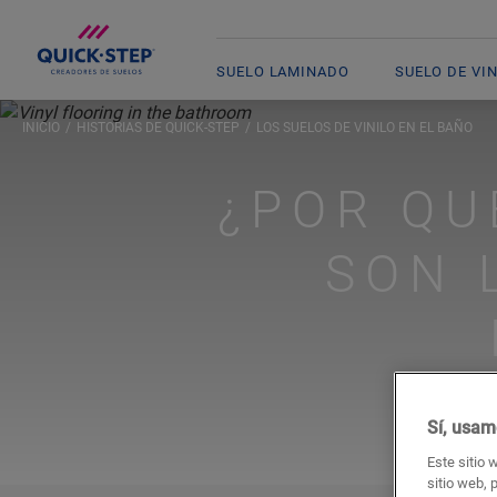
SUELO LAMINADO
SUELO DE VI
INICIO
HISTORIAS DE QUICK-STEP
LOS SUELOS DE VINILO EN EL BAÑO
¿POR QU
SON 
Sí, usam
Este sitio 
sitio web, 