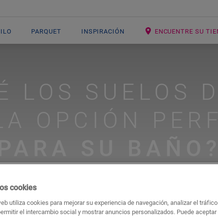
NILO
PARQUET
INSPIRACIÓN
ENCUENTRE SU TI
É LOS SUELOS D
LA OPCIÓN PER
PARA SU BAÑO
os cookies
#cuartos de baño
#vinilos
web utiliza cookies para mejorar su experiencia de navegación, analizar el tráfic
permitir el intercambio social y mostrar anuncios personalizados. Puede aceptar