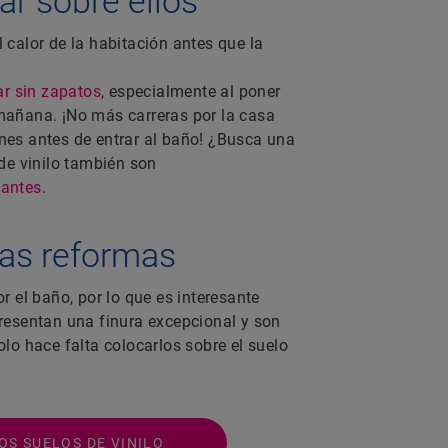
r sobre ellos
 calor de la habitación antes que la
r sin zapatos
, especialmente al poner
 mañana. ¡No más carreras por la casa
nes antes de entrar al baño! ¿Busca una
e vinilo también son
iantes
.
las reformas
 el baño, por lo que es interesante
presentan una finura excepcional y son
olo hace falta colocarlos sobre el suelo
S SUELOS DE VINILO