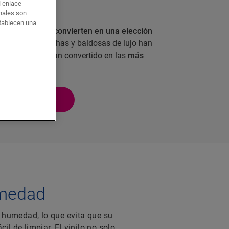
l enlace
onales son
stablecen una
únicas que los convierten en una elección
n día, las planchas y baldosas de lujo han
orcelana y se han convertido en las
más
S DE VINILO
umedad
a humedad, lo que evita que su
il de limpiar. El vinilo no solo