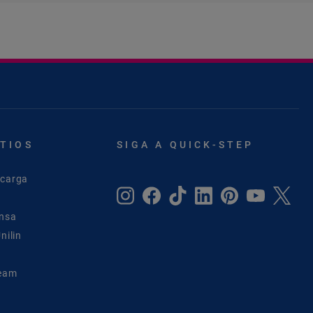
ITIOS
SIGA A QUICK-STEP
scarga
ensa
nilin
Team