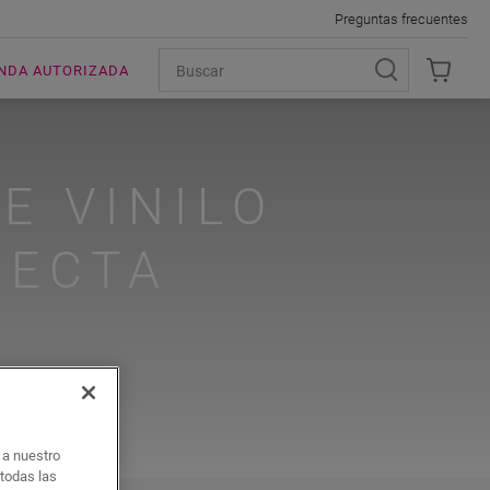
Preguntas frecuentes
ENDA AUTORIZADA
E VINILO
FECTA
?
o a nuestro
 todas las