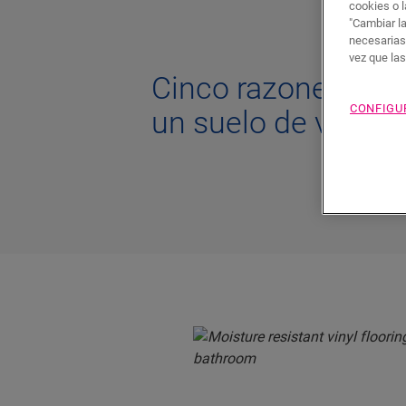
cookies o l
"Cambiar l
necesarias
vez que la
Cinco razones para
CONFIGU
un suelo de vinilo 