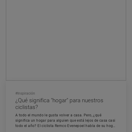
#
Inspiración
¿Qué significa "hogar" para nuestros
ciclistas?
A todo el mundo le gusta volver a casa. Pero, ¿qué
significa un hogar para alguien que está lejos de casa casi
todo el año? El ciclista Remco Evenepoel habla de su hogar
y de su importancia.