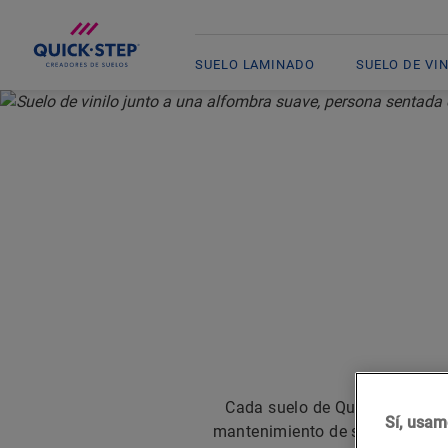
SUELO LAMINADO
SUELO DE VI
INICIO
HISTORIAS DE QUICK-STEP
HISTORIA
Cada suelo de Quick-Step tiene
Sí, usam
mantenimiento de sus suelos? ¿