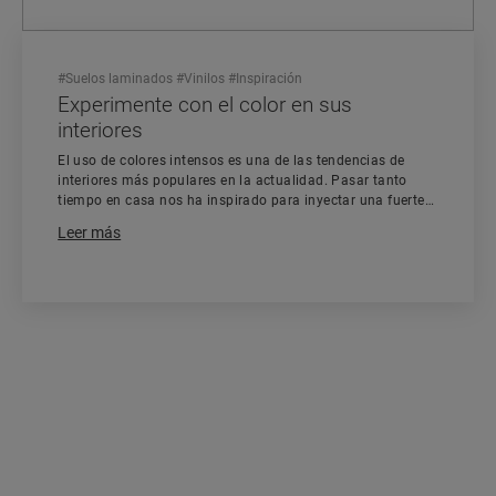
#
Suelos laminados
#
Vinilos
#
Inspiración
Experimente con el color en sus
interiores
El uso de colores intensos es una de las tendencias de
interiores más populares en la actualidad. Pasar tanto
tiempo en casa nos ha inspirado para inyectar una fuerte
dosis de color a nuestro interiores. Descubra nuestros
Leer más
consejos para dar más color a sus interiores.