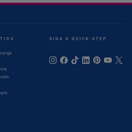
ITIOS
SIGA A QUICK-STEP
scarga
ensa
nilin
Team