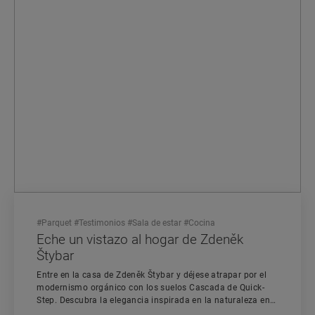
#
Parquet
#
Testimonios
#
Sala de estar
#
Cocina
Eche un vistazo al hogar de Zdeněk
Štybar
Entre en la casa de Zdeněk Štybar y déjese atrapar por el
modernismo orgánico con los suelos Cascada de Quick-
Step. Descubra la elegancia inspirada en la naturaleza en
cada habitación.