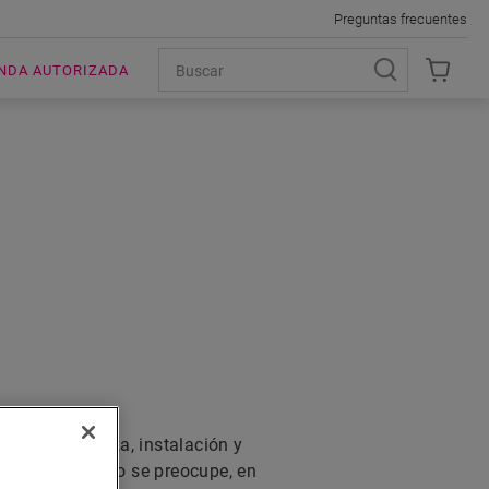
Preguntas frecuentes
ENDA AUTORIZADA
IRARÁN...
para la limpieza, instalación y
 renovación? No se preocupe, en