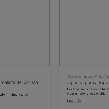
#
Suelos laminados
#
Vinilos
#
I
malista del ciclista
5 pasos para adoptar
Lea 5 consejos para combinar 
crear un interior espléndido.
erior minimalista de
Leer más