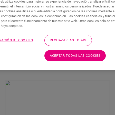
web utiliza cookies para mejorar su experiencia de navegación, analizar el tráfic
tilice el filtro de búsqueda para descubrir todas las histori
permitir el intercambio social y mostrar anuncios personalizados. Puede aceptar
que quiere buscar para ir directamente a la información espec
as cookies analíticas o puede editar la configuración de las cookies mediante e
a configuración de las cookies" a continuación. Las cookies esenciales y funci
 para el correcto funcionamiento de nuestro sitio web. Otras cookies solo se e
s haya aceptado.
CUARTOS DE BAÑO
GIMNASIO EN CASA
RACIÓN DE COOKIES
RECHAZARLAS TODAS
NTENIMIENTO
MEDIO AMBIENTE
PARQU
ACEPTAR TODAS LAS COOKIES
UELOS LAMINADOS
TESTIMONIOS
VINIL