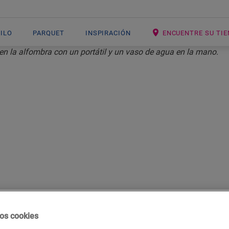
NILO
PARQUET
INSPIRACIÓN
ENCUENTRE SU TI
S QUE LO INSP
 un historia que contar. ¿Busca consejos y trucos prácticos 
os cookies
O necesita algo de inspiración para su próximo proyecto de