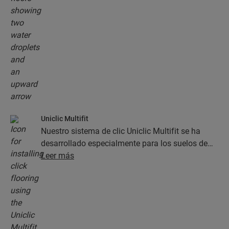
resistentes a la humedad, ¡lo cual facilita la
limpieza en gran medida!
Uniclic Multifit
Nuestro sistema de clic Uniclic Multifit se ha
desarrollado especialmente para los suelos de
Quick-Step. Gracias a él, la instalación es rápida
Leer más
y sencilla.