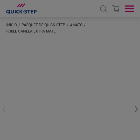
Open search
Ope
INICIO
PARQUET DE QUICK-STEP
AMATO
ROBLE CANELA EXTRA MATE
Introduzca su ubicación