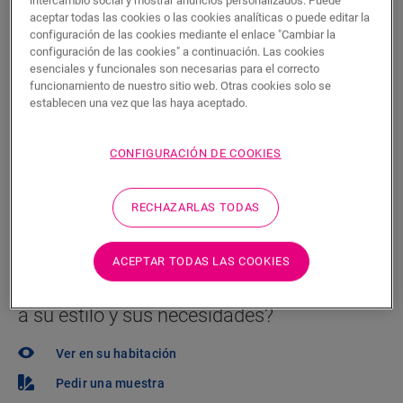
P.V.P Recomendado ( IVA incluido)
aceptar todas las cookies o las cookies analíticas o puede editar la
Encuentre un tienda cerca
configuración de las cookies mediante el enlace "Cambiar la
configuración de las cookies" a continuación. Las cookies
esenciales y funcionales son necesarias para el correcto
¿Quiere ver este suelo en la vida real? ¿Le queda
funcionamiento de nuestro sitio web. Otras cookies solo se
alguna pregunta por hacer? ¡No se preocupe! Siempre
establecen una vez que las haya aceptado.
hay un tienda cerca.
CONFIGURACIÓN DE COOKIES
RECHAZARLAS TODAS
BUSCAR
ACEPTAR TODAS LAS COOKIES
¿No está seguro de si este suelo se adapta
a su estilo y sus necesidades?
Ver en su habitación
Pedir una muestra