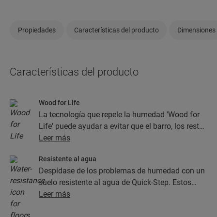
Propiedades
Características del producto
Dimensiones
Características del producto
Wood for Life
La tecnología que repele la humedad 'Wood for
Life' puede ayudar a evitar que el barro, los restos
de comida y otros tipos de suciedad se
Leer más
almacenen en las juntas y en la textura de la
Resistente al agua
madera. Esto ayuda a que el suelo parezca
Despídase de los problemas de humedad con un
nuevo.
suelo resistente al agua de Quick-Step. Estos
suelos, además de contar con un aspecto
Leer más
increíblemente elegante y natural, son 100 %