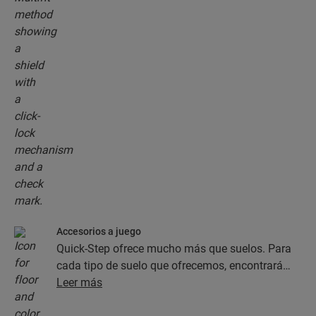
Accesorios a juego
Quick-Step ofrece mucho más que suelos. Para
cada tipo de suelo que ofrecemos, encontrará
una completa colección de accesorios, como
Leer más
capas de subsuelo, perfiles de acabado y