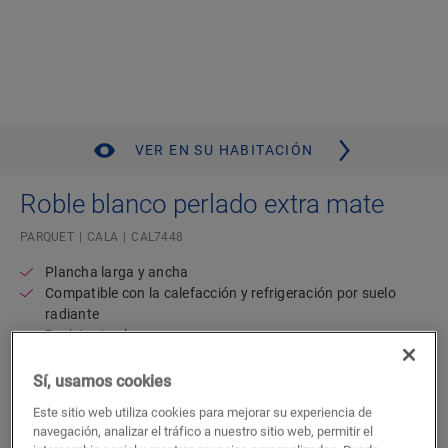
VER EN SU HABITACIÓN
Roble blanco perlado extra mate
PARQUET
CALA
CAL7448
Plancha larga y ancha
Compatible con la calefacción y refrigeración por suelo
radiante
Resistente al agua
Wood for Life
Garantía residencial de por vida
Sí, usamos cookies
Este sitio web utiliza cookies para mejorar su experiencia de
113,10
€/m²
navegación, analizar el tráfico a nuestro sitio web, permitir el