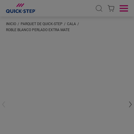
Open search
Ope
INICIO
PARQUET DE QUICK-STEP
CALA
ROBLE BLANCO PERLADO EXTRA MATE
Introduzca su ubicación