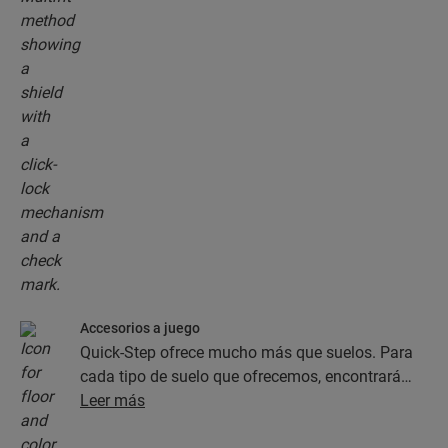
Accesorios a juego
Quick-Step ofrece mucho más que suelos. Para
cada tipo de suelo que ofrecemos, encontrará
una completa colección de accesorios, como
Leer más
capas de subsuelo, perfiles de acabado y