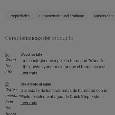
Propiedades
Características del producto
Dimensiones
Características del producto
Wood for Life
La tecnología que repele la humedad 'Wood for
Life' puede ayudar a evitar que el barro, los restos
de comida y otros tipos de suciedad se
Leer más
almacenen en las juntas y en la textura de la
Resistente al agua
madera. Esto ayuda a que el suelo parezca
Despídase de los problemas de humedad con un
nuevo.
suelo resistente al agua de Quick-Step. Estos
suelos, además de contar con un aspecto
Leer más
increíblemente elegante y natural, son 100 %