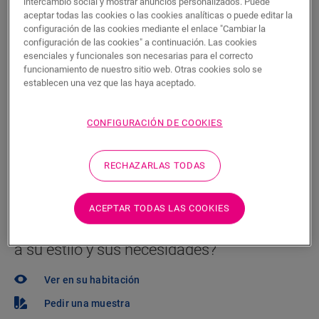
P.V.P Recomendado ( IVA incluido)
intercambio social y mostrar anuncios personalizados. Puede
aceptar todas las cookies o las cookies analíticas o puede editar la
Encuentre un tienda cerca
configuración de las cookies mediante el enlace "Cambiar la
configuración de las cookies" a continuación. Las cookies
¿Quiere ver este suelo en la vida real? ¿Le queda
esenciales y funcionales son necesarias para el correcto
funcionamiento de nuestro sitio web. Otras cookies solo se
alguna pregunta por hacer? ¡No se preocupe! Siempre
establecen una vez que las haya aceptado.
hay un tienda cerca.
CONFIGURACIÓN DE COOKIES
RECHAZARLAS TODAS
BUSCAR
ACEPTAR TODAS LAS COOKIES
¿No está seguro de si este suelo se adapta
a su estilo y sus necesidades?
Ver en su habitación
Pedir una muestra