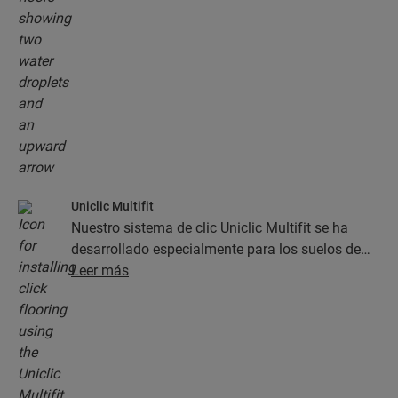
resistentes a la humedad, ¡lo cual facilita la
limpieza en gran medida!
Uniclic Multifit
Nuestro sistema de clic Uniclic Multifit se ha
desarrollado especialmente para los suelos de
Quick-Step. Gracias a él, la instalación es rápida
Leer más
y sencilla.