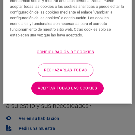
P.V.P Recomendado ( IVA incluido)
intercambio social y mostrar anuncios personalizados. Puede
aceptar todas las cookies o las cookies analíticas o puede editar la
Encuentre un tienda cerca
configuración de las cookies mediante el enlace "Cambiar la
configuración de las cookies" a continuación. Las cookies
¿Quiere ver este suelo en la vida real? ¿Le queda
esenciales y funcionales son necesarias para el correcto
funcionamiento de nuestro sitio web. Otras cookies solo se
alguna pregunta por hacer? ¡No se preocupe! Siempre
establecen una vez que las haya aceptado.
hay un tienda cerca.
CONFIGURACIÓN DE COOKIES
RECHAZARLAS TODAS
BUSCAR
ACEPTAR TODAS LAS COOKIES
¿No está seguro de si este suelo se adapta
a su estilo y sus necesidades?
Ver en su habitación
Pedir una muestra