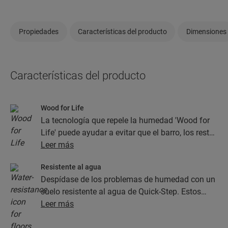
Propiedades
Características del producto
Dimensiones
Características del producto
Wood for Life
La tecnología que repele la humedad 'Wood for
Life' puede ayudar a evitar que el barro, los restos
de comida y otros tipos de suciedad se
Leer más
almacenen en las juntas y en la textura de la
Resistente al agua
madera. Esto ayuda a que el suelo parezca
Despídase de los problemas de humedad con un
nuevo.
suelo resistente al agua de Quick-Step. Estos
suelos, además de contar con un aspecto
Leer más
increíblemente elegante y natural, son 100 %