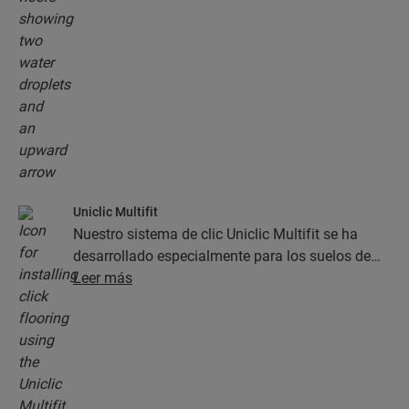
resistentes a la humedad, ¡lo cual facilita la
limpieza en gran medida!
Uniclic Multifit
Nuestro sistema de clic Uniclic Multifit se ha
desarrollado especialmente para los suelos de
Quick-Step. Gracias a él, la instalación es rápida
Leer más
y sencilla.