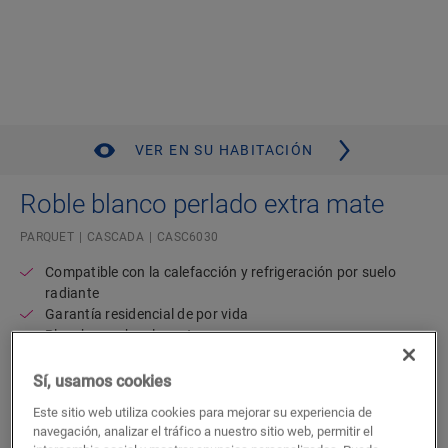
VER EN SU HABITACIÓN
Roble blanco perlado extra mate
PARQUET
CASCADA
CASC6030
Compatible con la calefacción y refrigeración por suelo
radiante
Garantía residencial de por vida
Plancha ancha elegante
Resistente al agua
Wood for Life
Sí, usamos cookies
Este sitio web utiliza cookies para mejorar su experiencia de
99,53
€/m²
navegación, analizar el tráfico a nuestro sitio web, permitir el