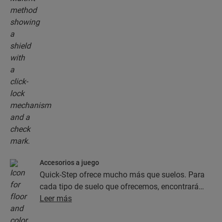
Accesorios a juego
Quick-Step ofrece mucho más que suelos. Para
cada tipo de suelo que ofrecemos, encontrará
una completa colección de accesorios, como
Leer más
capas de subsuelo, perfiles de acabado y