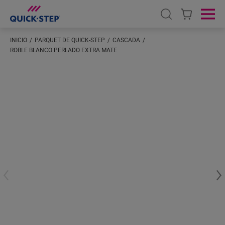
Open search
Ope
INICIO
PARQUET DE QUICK-STEP
CASCADA
ROBLE BLANCO PERLADO EXTRA MATE
Introduzca su ubicación