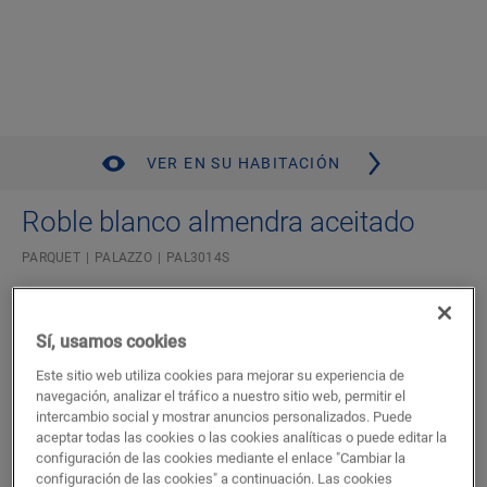
VER EN SU HABITACIÓN
Roble blanco almendra aceitado
PARQUET
PALAZZO
PAL3014S
Compatible con la calefacción y refrigeración por suelo
radiante
Sí, usamos cookies
Garantía residencial de por vida
Wood for Life
Este sitio web utiliza cookies para mejorar su experiencia de
Plancha ancha elegante
navegación, analizar el tráfico a nuestro sitio web, permitir el
intercambio social y mostrar anuncios personalizados. Puede
110,87
aceptar todas las cookies o las cookies analíticas o puede editar la
€/m²
configuración de las cookies mediante el enlace "Cambiar la
P.V.P Recomendado ( IVA incluido)
configuración de las cookies" a continuación. Las cookies