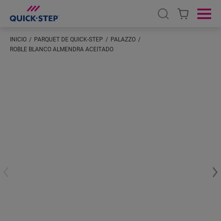
Open search
Ope
INICIO
PARQUET DE QUICK-STEP
PALAZZO
ROBLE BLANCO ALMENDRA ACEITADO
Introduzca su ubicación