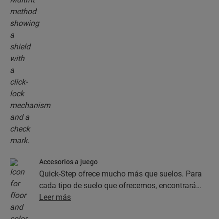
Accesorios a juego
Quick-Step ofrece mucho más que suelos. Para
cada tipo de suelo que ofrecemos, encontrará
una completa colección de accesorios, como
Leer más
capas de subsuelo, perfiles de acabado y