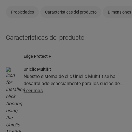
Propiedades
Características del producto
Dimensiones
Características del producto
Edge Protect +
Uniclic Multifit
Nuestro sistema de clic Uniclic Multifit se ha
desarrollado especialmente para los suelos de
Quick-Step. Gracias a él, la instalación es rápida
Leer más
y sencilla.