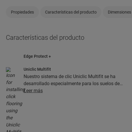
Propiedades
Características del producto
Dimensiones
Características del producto
Edge Protect +
Uniclic Multifit
Nuestro sistema de clic Uniclic Multifit se ha
desarrollado especialmente para los suelos de
Quick-Step. Gracias a él, la instalación es rápida
Leer más
y sencilla.