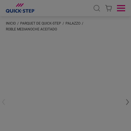
Open search
Ope
INICIO
PARQUET DE QUICK-STEP
PALAZZO
ROBLE MEDIANOCHE ACEITADO
Introduzca su ubicación