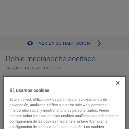
VER EN SU HABITACIÓN
Roble medianoche aceitado
PARQUET
PALAZZO
PAL3889S
Compatible con la calefacción y refrigeración por suelo
radiante
Sí, usamos cookies
Garantía residencial de por vida
Plancha ancha elegante
Este sitio web utiliza cookies para mejorar su experiencia de
Wood for Life
navegación, analizar el tráfico a nuestro sitio web, permitir el
intercambio social y mostrar anuncios personalizados. Puede
94,46
aceptar todas las cookies o las cookies analíticas o puede editar la
€/m²
configuración de las cookies mediante el enlace "Cambiar la
P.V.P Recomendado ( IVA incluido)
configuración de las cookies" a continuación. Las cookies