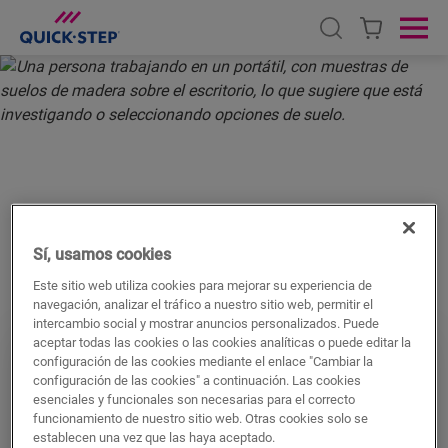
Open search
Ope
INICIO
PREGUNTAS FRECUENTES
GENERALES
PREGUNTAS FRECUENTES
GENERALES
Sí, usamos cookies
Este sitio web utiliza cookies para mejorar su experiencia de
navegación, analizar el tráfico a nuestro sitio web, permitir el
intercambio social y mostrar anuncios personalizados. Puede
aceptar todas las cookies o las cookies analíticas o puede editar la
INFORMACIÓN GENERAL
configuración de las cookies mediante el enlace "Cambiar la
configuración de las cookies" a continuación. Las cookies
SOBRE SUELOS
esenciales y funcionales son necesarias para el correcto
funcionamiento de nuestro sitio web. Otras cookies solo se
¿Cómo utilizar el kit de reparación de Quick-
establecen una vez que las haya aceptado.