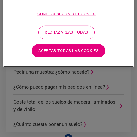
Step?
CONFIGURACIÓN DE COOKIES
Uniclic: el sistema de clic sin cola patentado de
Quick-Step para suelos laminados, suelos
vinílicos y suelos de madera
RECHAZARLAS TODAS
ACEPTAR TODAS LAS COOKIES
GENERAL
Pedir una muestra: ¿cómo hacerlo?
¿Cómo puedo pagar mis pedidos en línea?
Coste total de los suelos de madera, laminados
y de vinilo
¿Cuánto cuesta poner un suelo?