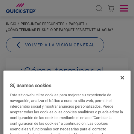
Open search
Ope
INICIO
PREGUNTAS FRECUENTES
PARQUET
¿CÓMO TERMINAR EL SUELO DE PARQUET RESISTENTE AL AGUA?
VOLVER A LA VISIÓN GENERAL
¿Cómo terminar el
suelo de parquet
Sí, usamos cookies
resistente al agua?
Este sitio web utiliza cookies para mejorar su experiencia de
navegación, analizar el tráfico a nuestro sitio web, permitir el
intercambio social y mostrar anuncios personalizados. Puede
Si ha seguido detenidamente las
aceptar todas las cookies o las cookies analíticas o puede editar la
configuración de las cookies mediante el enlace "Cambiar la
instrucciones de instalación, habrá dejado
configuración de las cookies" a continuación. Las cookies
algo de
espacio entre los paneles de
esenciales y funcionales son necesarias para el correcto
suelo de parquet y la pared
. Este margen