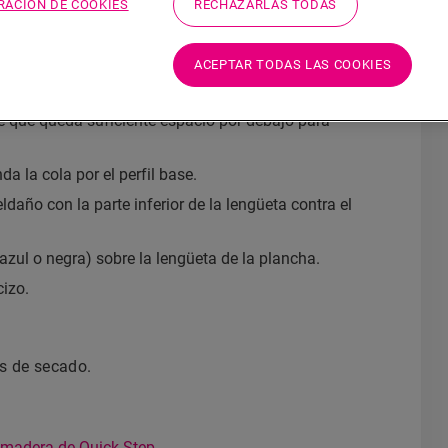
RACIÓN DE COOKIES
RECHAZARLAS TODAS
ACEPTAR TODAS LAS COOKIES
 el reborde del peldaño.
edida con
pegamento One4All de Quick-Step
en la
de que queda suficiente espacio por debajo para
da la cola por el perfil base.
año con la parte inferior de la lengüeta contra el
 azul o negra) sobre la lengüeta de la plancha.
cizo.
s de secado.
 madera de Quick-Step