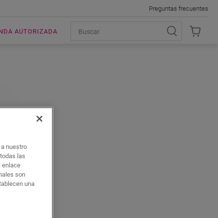
Preguntas frecuentes
ENDA AUTORIZADA
o a nuestro
 todas las
l enlace
onales son
stablecen una