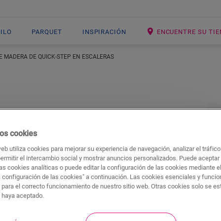
NILO
PARQUET
INSPIRACIÓN
ENCUENTRE SU TI
E MADERA DE QUICK-STEP EN ESCALERAS
los de madera de
os cookies
web utiliza cookies para mejorar su experiencia de navegación, analizar el tráfic
aleras
permitir el intercambio social y mostrar anuncios personalizados. Puede aceptar
as cookies analíticas o puede editar la configuración de las cookies mediante e
a configuración de las cookies" a continuación. Las cookies esenciales y funci
 para el correcto funcionamiento de nuestro sitio web. Otras cookies solo se e
madera de Quick-Step utilizando el
perfil Incizo
s haya aceptado.
nica condición es que los peldaños de sus