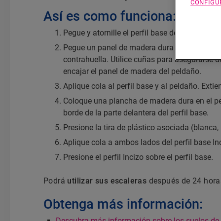
CONFIGU
Así es como funciona:
Pegue y atornille el perfil base de aluminio en
Pegue un panel de madera dura cortado a m
contrahuella. Utilice cuñas para asegurarse 
encajar el panel de madera del peldaño.
Aplique cola al perfil base y al peldaño. Extien
Coloque una plancha de madera dura en el peld
borde de la parte delantera del perfil base.
Presione la tira de plástico asociada (blanca,
Aplique cola a ambos lados del perfil base In
Presione el perfil Incizo sobre el perfil base.
Podrá
utilizar sus escaleras
después de 24 hora
Obtenga más información:
Descubra más información sobre los suelos de