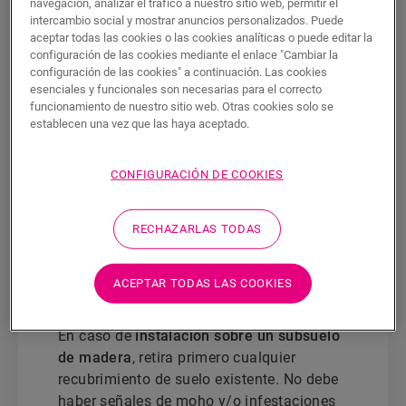
navegación, analizar el tráfico a nuestro sitio web, permitir el
método de instalación elijas.
intercambio social y mostrar anuncios personalizados. Puede
aceptar todas las cookies o las cookies analíticas o puede editar la
En el caso de
encolado
, el recubrimiento
configuración de las cookies mediante el enlace "Cambiar la
configuración de las cookies" a continuación. Las cookies
de suelo existente debe retirarse por
esenciales y funcionales son necesarias para el correcto
completo.
funcionamiento de nuestro sitio web. Otras cookies solo se
establecen una vez que las haya aceptado.
Para suelos
flotantes
, retira primero
cualquier recubrimiento de suelo
permeable a la humedad (moqueta, fieltro
CONFIGURACIÓN DE COOKIES
punzonado, etc.). No es necesario retirar el
recubrimiento de suelo existente sellado
RECHAZARLAS TODAS
frente a la humedad (suelo vinílico sin
espuma/sin acolchado, linóleo, etc.).
Utiliza siempre una base. Recomendamos
ACEPTAR TODAS LAS COOKIES
el uso de una base Quick-Step.
En caso de
instalación sobre un subsuelo
de madera
, retira primero cualquier
recubrimiento de suelo existente. No debe
haber señales de moho y/o infestaciones