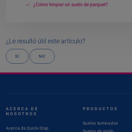
¿Cómo limpiar un suelo de parquet?
¿Le resultó útil este artículo?
SÍ
NO
ACERCA DE
PRODUCTOS
NOSOTROS
Suelos laminados
Acerca de Quick-Step
Suelos de vinilo