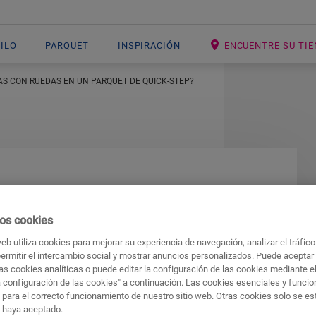
NILO
PARQUET
INSPIRACIÓN
ENCUENTRE SU TI
LAS CON RUEDAS EN UN PARQUET DE QUICK-STEP?
r sillas con ruedas
os cookies
Quick-Step?
web utiliza cookies para mejorar su experiencia de navegación, analizar el tráfic
permitir el intercambio social y mostrar anuncios personalizados. Puede aceptar
as cookies analíticas o puede editar la configuración de las cookies mediante e
n una atención específica. Es necesario tomar
a configuración de las cookies" a continuación. Las cookies esenciales y funci
 sillas, para múltiples propósitos.
 para el correcto funcionamiento de nuestro sitio web. Otras cookies solo se e
s haya aceptado.