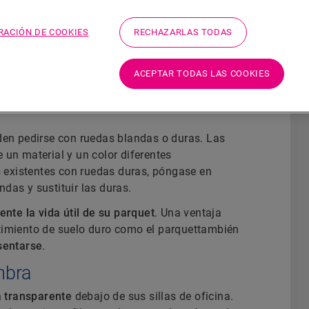
RACIÓN DE COOKIES
RECHAZARLAS TODAS
critorio. Esta silla se mueve principalmente en
lla se puede utilizar en todos nuestros tipos de
ACEPTAR TODAS LAS COOKIES
tantes que se indican a continuación.
eden pedirse con ruedas blandas o duras. Las
 un material y un color diferentes
as existentes con ruedas duras, póngase en
das y sustituir las duras.
te la vida útil de su parquet
. Una ventaja
stimiento de suelo duro como el parquettambién
sentarse
.
mbra
a transparente
debajo de sus sillas de oficina.