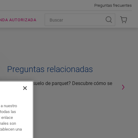
Preguntas frecuentes
ENDA AUTORIZADA
Preguntas relacionadas
¿Qué es un suelo de parquet? Descubre cómo se
construye
o a nuestro
 todas las
l enlace
onales son
stablecen una