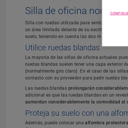
Silla de oficina normal
CONFIGU
Silla con ruedas utilizada para sentarse en un es
un área limitada delante de su escritorio. Esta si
suelo, teniendo en cuenta las dos medidas impor
Utilice ruedas blandas
La mayoría de las sillas de oficina actuales pu
ruedas blandas suelen tener una capa exterior de
(normalmente gris claro). En el caso de las sill
contacto con su proveedor para pedir ruedas blan
Las ruedas blandas
prolongarán considerablemen
adicional es que las ruedas blandas en un reve
aumentan considerablemente la comodidad al 
Proteja su suelo con una alfo
Además, puede colocar una
alfombra protector