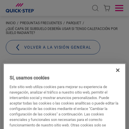
Open search
Ope
INICIO
PREGUNTAS FRECUENTES
PARQUET
¿QUÉ CAPA DE SUBSUELO DEBERÍA USAR SI TENGO CALEFACCIÓN POR
SUELO RADIANTE?
VOLVER A LA VISIÓN GENERAL
¿Qué capa de
Sí, usamos cookies
subsuelo debería
Este sitio web utiliza cookies para mejorar su experiencia de
usar si tengo
navegación, analizar el tráfico a nuestro sitio web, permitir el
intercambio social y mostrar anuncios personalizados. Puede
aceptar todas las cookies o las cookies analíticas o puede editar la
calefacción por
configuración de las cookies mediante el enlace "Cambiar la
configuración de las cookies" a continuación. Las cookies
suelo radiante?
esenciales y funcionales son necesarias para el correcto
funcionamiento de nuestro sitio web. Otras cookies solo se