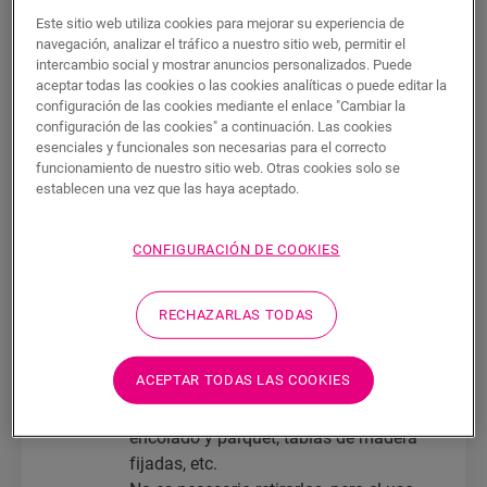
instalación de suelo vinílico Quick-Step,
Este sitio web utiliza cookies para mejorar su experiencia de
navegación, analizar el tráfico a nuestro sitio web, permitir el
deben tomarse las medidas necesarias.
intercambio social y mostrar anuncios personalizados. Puede
aceptar todas las cookies o las cookies analíticas o puede editar la
Instalación flotante
configuración de las cookies mediante el enlace "Cambiar la
configuración de las cookies" a continuación. Las cookies
Para
suelos flotantes
, el subsuelo debe ser
esenciales y funcionales son necesarias para el correcto
estable y estar firmemente fijado. Además,
funcionamiento de nuestro sitio web. Otras cookies solo se
no puede ser blando, estar dañado ni estar
establecen una vez que las haya aceptado.
colocado suelto.
CONFIGURACIÓN DE COOKIES
Deben retirarse los siguientes
recubrimientos de suelo: moqueta,
fieltro punzonado, suelo vinílico
RECHAZARLAS TODAS
acolchado, suelo laminado flotante y
parquet, etc.
ACEPTAR TODAS LAS COOKIES
No es necesario retirarlos: baldosas
cerámicas, PVC, VCT, suelo laminado
encolado y parquet, tablas de madera
fijadas, etc.