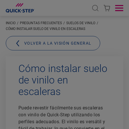
Open search
Ope
INICIO
PREGUNTAS FRECUENTES
SUELOS DE VINILO
CÓMO INSTALAR SUELO DE VINILO EN ESCALERAS
VOLVER A LA VISIÓN GENERAL
Cómo instalar suelo
de vinilo en
escaleras
Puede revestir fácilmente sus escaleras
con vinilo de Quick-Step utilizando los
perfiles adecuados. El vinilo es versátil y
fácil de trabajar, lo que lo convierte en el