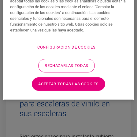
aceptar todas las cookies o las cookies analíticas o puede editar la
de 1474 mm (planchas medianas) o
configuración de las cookies mediante el enlace "Cambiar la
1231 mm (planchas pequeñas).
configuración de las cookies" a continuación. Las cookies
Perfil Incizo
de Quick-Step y
esenciales y funcionales son necesarias para el correcto
funcionamiento de nuestro sitio web. Otras cookies solo se
perfil de base de aluminio Incizo
establecen una vez que las haya aceptado.
La única condición es que los peldaños de
CONFIGURACIÓN DE COOKIES
sus escaleras sean rectos y no
redondeados. La solera debe ser porosa
para que la cola se adhiera firmemente a
RECHAZARLAS TODAS
ella.
ACEPTAR TODAS LAS COOKIES
Instalación de cubiertas
para escaleras de vinilo en
sus escaleras
Siga estos pasos para instalar la cubierta