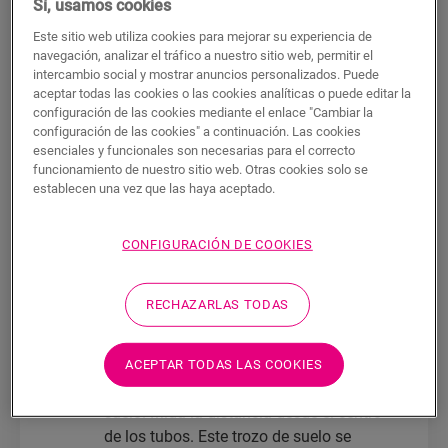
radiador u otros tipos de tuberías puede ser
Sí, usamos cookies
complicado, pero con las herramientas y
Este sitio web utiliza cookies para mejorar su experiencia de
técnicas adecuadas, puede lograr un
navegación, analizar el tráfico a nuestro sitio web, permitir el
intercambio social y mostrar anuncios personalizados. Puede
acabado limpio y profesional. Antes de
aceptar todas las cookies o las cookies analíticas o puede editar la
comenzar, necesitará un cuchillo, un lápiz,
configuración de las cookies mediante el enlace "Cambiar la
una cinta métrica, una pistola de silicona y
configuración de las cookies" a continuación. Las cookies
una sierra de calar o una broca de mariposa.
esenciales y funcionales son necesarias para el correcto
funcionamiento de nuestro sitio web. Otras cookies solo se
Siga estos pasos para cortar el suelo
establecen una vez que las haya aceptado.
laminado alrededor de los tubos del radiador:
Comience por la capa de subsuelo.
Corte la capa de subsuelo alrededor de
CONFIGURACIÓN DE COOKIES
los tubos del radiador y asegúrese de
cubrir todo el espacio vacío. Use cinta
RECHAZARLAS TODAS
adhesiva para sujetarlo todo.
Coloque el suelo laminado frente a los
tubos
. Dibuje la distancia entre las
ACEPTAR TODAS LAS COOKIES
tuberías y la pared con un trozo de
suelo. Mida la distancia desde el centro
de los tubos. Este trozo de suelo se