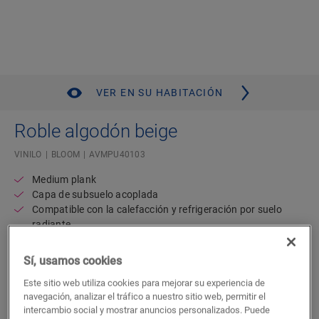
VER EN SU HABITACIÓN
Roble algodón beige
VINILO
BLOOM
AVMPU40103
Medium plank
Capa de subsuelo acoplada
Compatible con la calefacción y refrigeración por suelo
radiante
Resistente al agua
Garantía residencial de por vida
Sí, usamos cookies
54,71
Este sitio web utiliza cookies para mejorar su experiencia de
€/m²
navegación, analizar el tráfico a nuestro sitio web, permitir el
P.V.P Recomendado ( IVA incluido)
intercambio social y mostrar anuncios personalizados. Puede