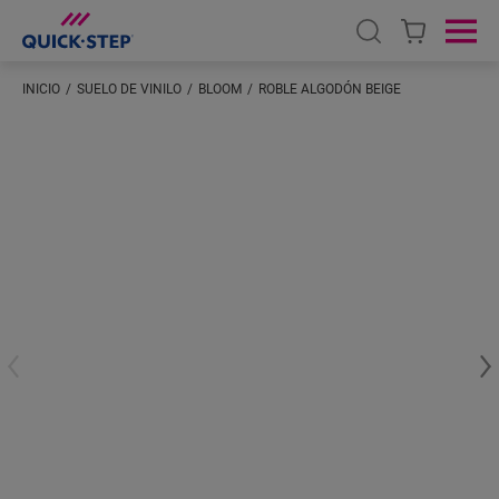
Open search
Ope
INICIO
SUELO DE VINILO
BLOOM
ROBLE ALGODÓN BEIGE
Introduzca su ubicación