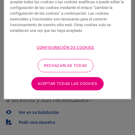
aceptar todas las cookies o las cookies analíticas o puede editar la
Encuentre un tienda cerca
configuración de las cookies mediante el enlace "Cambiar la
configuración de las cookies" a continuación. Las cookies
¿Quiere ver este suelo en la vida real? ¿Le queda
esenciales y funcionales son necesarias para el correcto
alguna pregunta por hacer? ¡No se preocupe! Siempre
funcionamiento de nuestro sitio web. Otras cookies solo se
establecen una vez que las haya aceptado.
hay un tienda cerca.
CONFIGURACIÓN DE COOKIES
RECHAZARLAS TODAS
BUSCAR
ACEPTAR TODAS LAS COOKIES
¿No está seguro de si este suelo se adapta
a su estilo y sus necesidades?
Ver en su habitación
Pedir una muestra