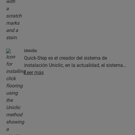
Uniclic
Quick-Step es el creador del sistema de
instalación Uniclic, en la actualidad, el sistema
estándar de instalación de clic. Use este sistema
Leer más
de clic revolucionario y patentado para instalar
sus planchas con un simple clic.