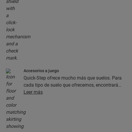
Accesorios a juego
Quick-Step ofrece mucho más que suelos. Para
cada tipo de suelo que ofrecemos, encontrará
una completa colección de accesorios, como
Leer más
capas de subsuelo, perfiles de acabado y
rodapiés, que combinan perfectamente con el
color del suelo que elija.