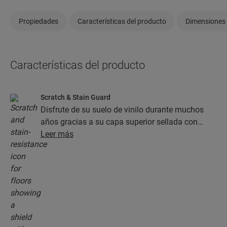
Propiedades
Características del producto
Dimensiones
Características del producto
Scratch & Stain Guard
Disfrute de su suelo de vinilo durante muchos
años gracias a su capa superior sellada con
tecnología Stain Guard y Scratch Guard. Esta
Leer más
capa garantiza una protección superior frente a
los arañazos, las manchas, la suciedad y las
rozaduras.