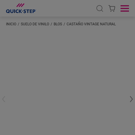
Open search
Ope
INICIO
SUELO DE VINILO
BLOS
CASTAÑO VINTAGE NATURAL
Introduzca su ubicación