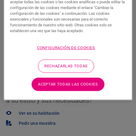
aceptar todas las cookies o las cookies analíticas o puede editar la
Encuentre un tienda cerca
configuración de las cookies mediante el enlace "Cambiar la
configuración de las cookies" a continuación. Las cookies
¿Quiere ver este suelo en la vida real? ¿Le queda
esenciales y funcionales son necesarias para el correcto
alguna pregunta por hacer? ¡No se preocupe! Siempre
funcionamiento de nuestro sitio web. Otras cookies solo se
establecen una vez que las haya aceptado.
hay un tienda cerca.
CONFIGURACIÓN DE COOKIES
RECHAZARLAS TODAS
BUSCAR
ACEPTAR TODAS LAS COOKIES
¿No está seguro de si este suelo se adapta
a su estilo y sus necesidades?
Ver en su habitación
Pedir una muestra