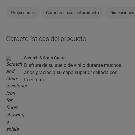
Propiedades
Características del producto
Dimensiones
Características del producto
Scratch & Stain Guard
Disfrute de su suelo de vinilo durante muchos
años gracias a su capa superior sellada con
tecnología Stain Guard y Scratch Guard. Esta
Leer más
capa garantiza una protección superior frente a
los arañazos, las manchas, la suciedad y las
rozaduras.