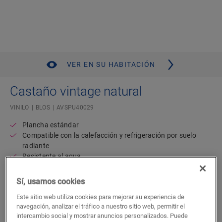
VER EN SU HABITACIÓN
Castaño vintage natural
VINILO
BLOS
AVSPU40029
Plancha estándar
Compatible con la calefacción y refrigeración por suelo
radiante
Resistente al agua
Garantía residencial de por vida
Capa de subsuelo acoplada
Sí, usamos cookies
47,02
Este sitio web utiliza cookies para mejorar su experiencia de
€/m²
navegación, analizar el tráfico a nuestro sitio web, permitir el
P.V.P Recomendado ( IVA incluido)
intercambio social y mostrar anuncios personalizados. Puede