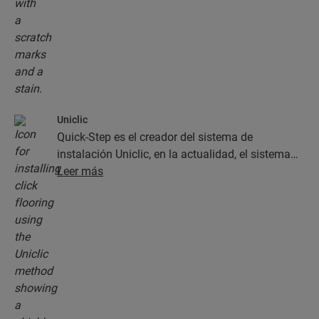
Uniclic
Quick-Step es el creador del sistema de
instalación Uniclic, en la actualidad, el sistema
estándar de instalación de clic. Use este sistema
Leer más
de clic revolucionario y patentado para instalar
sus planchas con un simple clic.