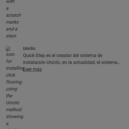
Uniclic
Quick-Step es el creador del sistema de
instalación Uniclic, en la actualidad, el sistema
estándar de instalación de clic. Use este sistema
Leer más
de clic revolucionario y patentado para instalar
sus planchas con un simple clic.