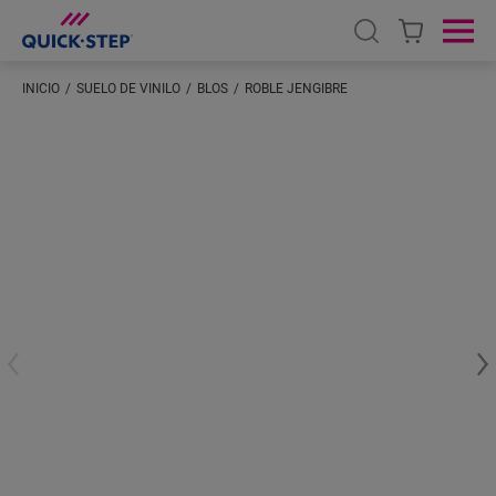
Open search
Ope
INICIO
SUELO DE VINILO
BLOS
ROBLE JENGIBRE
Introduzca su ubicación