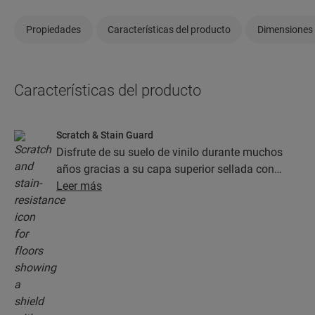
Propiedades
Características del producto
Dimensiones
Características del producto
Scratch & Stain Guard
Disfrute de su suelo de vinilo durante muchos
años gracias a su capa superior sellada con
tecnología Stain Guard y Scratch Guard. Esta
Leer más
capa garantiza una protección superior frente a
los arañazos, las manchas, la suciedad y las
rozaduras.