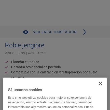
VER EN SU HABITACIÓN
Roble jengibre
VINILO
BLOS
AVSPU40278
Plancha estándar
Garantía residencial de por vida
Compatible con la calefacción y refrigeración por suelo
radiante
Resistente al agua
Capa de subsuelo acoplada
Sí, usamos cookies
47,02
Este sitio web utiliza cookies para mejorar su experiencia de
€/m²
navegación, analizar el tráfico a nuestro sitio web, permitir el
P.V.P Recomendado ( IVA incluido)
intercambio social y mostrar anuncios personalizados. Puede