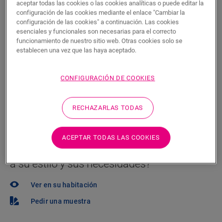
aceptar todas las cookies o las cookies analíticas o puede editar la
Encuentre un tienda cerca
configuración de las cookies mediante el enlace "Cambiar la
configuración de las cookies" a continuación. Las cookies
¿Quiere ver este suelo en la vida real? ¿Le queda
esenciales y funcionales son necesarias para el correcto
alguna pregunta por hacer? ¡No se preocupe! Siempre
funcionamiento de nuestro sitio web. Otras cookies solo se
establecen una vez que las haya aceptado.
hay un tienda cerca.
CONFIGURACIÓN DE COOKIES
RECHAZARLAS TODAS
BUSCAR
ACEPTAR TODAS LAS COOKIES
¿No está seguro de si este suelo se adapta
a su estilo y sus necesidades?
Ver en su habitación
Pedir una muestra