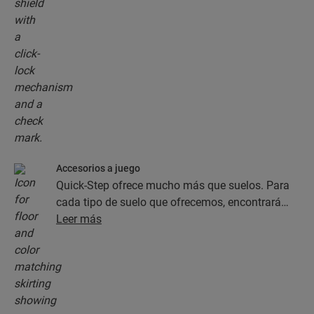
Accesorios a juego
Quick-Step ofrece mucho más que suelos. Para
cada tipo de suelo que ofrecemos, encontrará
una completa colección de accesorios, como
Leer más
capas de subsuelo, perfiles de acabado y
rodapiés, que combinan perfectamente con el
color del suelo que elija.