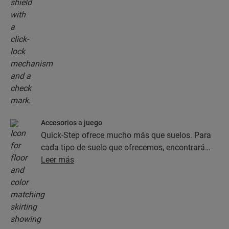
Accesorios a juego
Quick-Step ofrece mucho más que suelos. Para
cada tipo de suelo que ofrecemos, encontrará
una completa colección de accesorios, como
Leer más
capas de subsuelo, perfiles de acabado y
rodapiés, que combinan perfectamente con el
color del suelo que elija.