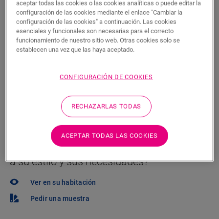
aceptar todas las cookies o las cookies analíticas o puede editar la
Encuentre un tienda cerca
configuración de las cookies mediante el enlace "Cambiar la
configuración de las cookies" a continuación. Las cookies
¿Quiere ver este suelo en la vida real? ¿Le queda
esenciales y funcionales son necesarias para el correcto
alguna pregunta por hacer? ¡No se preocupe! Siempre
funcionamiento de nuestro sitio web. Otras cookies solo se
establecen una vez que las haya aceptado.
hay un tienda cerca.
CONFIGURACIÓN DE COOKIES
RECHAZARLAS TODAS
BUSCAR
ACEPTAR TODAS LAS COOKIES
¿No está seguro de si este suelo se adapta
a su estilo y sus necesidades?
Ver en su habitación
Pedir una muestra