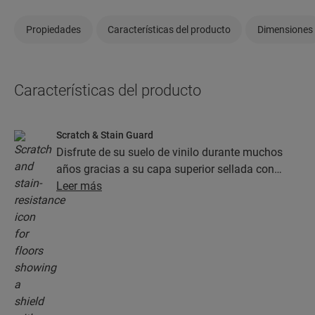
Propiedades
Características del producto
Dimensiones
Características del producto
Scratch & Stain Guard
Disfrute de su suelo de vinilo durante muchos
años gracias a su capa superior sellada con
tecnología Stain Guard y Scratch Guard. Esta
Leer más
capa garantiza una protección superior frente a
los arañazos, las manchas, la suciedad y las
rozaduras.