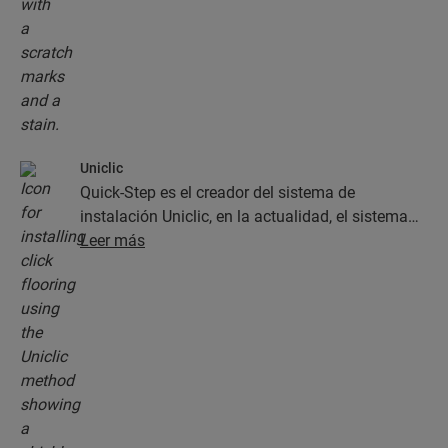
Uniclic
Quick-Step es el creador del sistema de
instalación Uniclic, en la actualidad, el sistema
estándar de instalación de clic. Use este sistema
Leer más
de clic revolucionario y patentado para instalar
sus planchas con un simple clic.