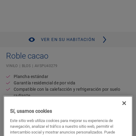
VER EN SU HABITACIÓN
Roble cacao
VINILO
BLOS
AVSPU40279
Plancha estándar
Garantía residencial de por vida
Compatible con la calefacción y refrigeración por suelo
radiante
Resistente al agua
Capa de subsuelo acoplada
Sí, usamos cookies
47,02
Este sitio web utiliza cookies para mejorar su experiencia de
€/m²
navegación, analizar el tráfico a nuestro sitio web, permitir el
P.V.P Recomendado ( IVA incluido)
intercambio social y mostrar anuncios personalizados. Puede