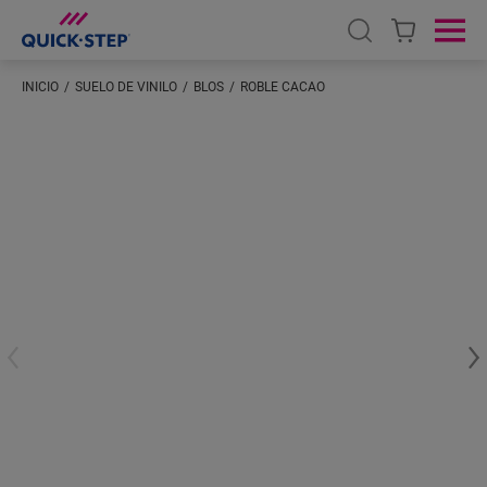
Open search
Ope
INICIO
SUELO DE VINILO
BLOS
ROBLE CACAO
Introduzca su ubicación