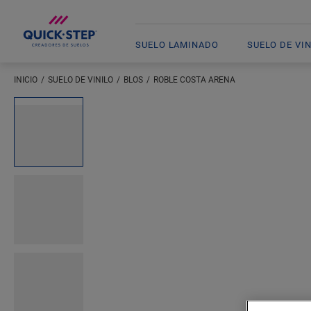
SUELO LAMINADO
SUELO DE VI
INICIO
SUELO DE VINILO
BLOS
ROBLE COSTA ARENA
Introduzca su ubicación
Open image in lightbox