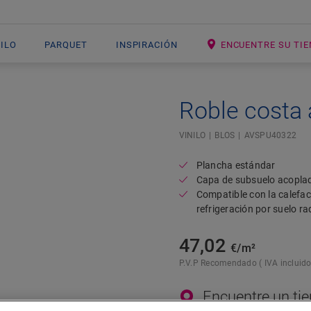
NILO
PARQUET
INSPIRACIÓN
ENCUENTRE SU TI
Roble costa 
Open image in lightbox
VINILO
BLOS
AVSPU40322
Plancha estándar
Capa de subsuelo acopla
Compatible con la calefac
refrigeración por suelo ra
47,02
€/m²
P.V.P Recomendado ( IVA incluido
Encuentre un ti