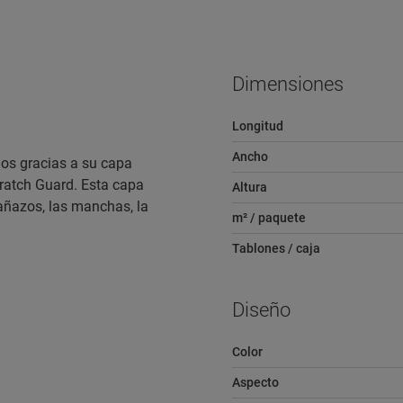
Dimensiones
Longitud
Ancho
ños gracias a su capa
cratch Guard. Esta capa
Altura
rañazos, las manchas, la
m² / paquete
Tablones / caja
Diseño
Color
Aspecto