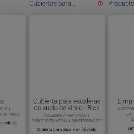
Cubiertas para
Producto
escaleras
manteni
zo
Cubierta para escaleras
Limpi
de suelo de vinilo - Blos
NILO
ACCESOR
VINCP40322
LIMP
ACCESORIOS PARA VINILO
Q
ROBLE COSTA ARENA
QSVSTRBSP40322
ng colour)
Lim
Cubierta para escaleras de vinilo: