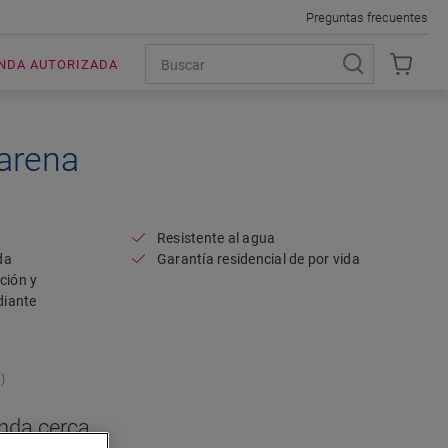
Preguntas frecuentes
ENDA AUTORIZADA
arena
Open image in lightbox
Resistente al agua
da
Garantía residencial de por vida
ción y
diante
)
enda cerca