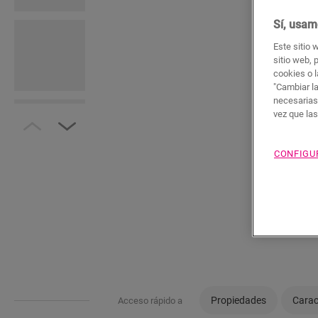
Sí, usam
Este sitio 
sitio web, 
cookies o l
"Cambiar l
necesarias
vez que la
CONFIGU
Propiedades
Carac
Acceso rápido a