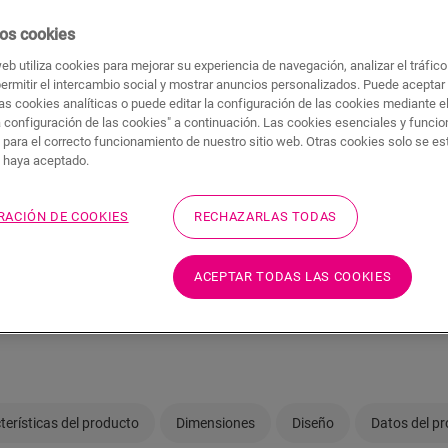
¿Quiere ver este suelo en
os cookies
se preocupe! Siempre hay
web utiliza cookies para mejorar su experiencia de navegación, analizar el tráfic
permitir el intercambio social y mostrar anuncios personalizados. Puede aceptar
as cookies analíticas o puede editar la configuración de las cookies mediante e
a configuración de las cookies" a continuación. Las cookies esenciales y funci
 para el correcto funcionamiento de nuestro sitio web. Otras cookies solo se e
s haya aceptado.
¿No está seguro de s
RACIÓN DE COOKIES
RECHAZARLAS TODAS
necesidades?
Ver en su habitación
ACEPTAR TODAS LAS COOKIES
Pedir una muestra
terísticas del producto
Dimensiones
Diseño
Datos del p