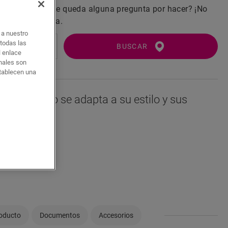
 la vida real? ¿Le queda alguna pregunta por hacer? ¡No
 un tienda cerca.
o a nuestro
 todas las
BUSCAR
l enlace
onales son
stablecen una
i este suelo se adapta a su estilo y sus
roducto
Documentos
Accesorios