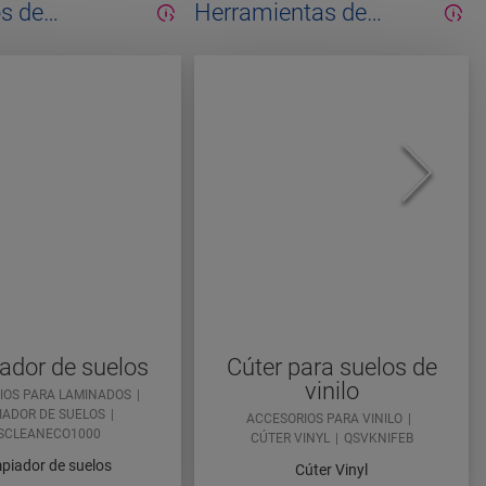
s de
Herramientas de
miento
instalación
ador de suelos
Cúter para suelos de
vinilo
IOS PARA LAMINADOS
IADOR DE SUELOS
ACCESORIOS PARA VINILO
SCLEANECO1000
CÚTER VINYL
QSVKNIFEB
piador de suelos
Cúter Vinyl