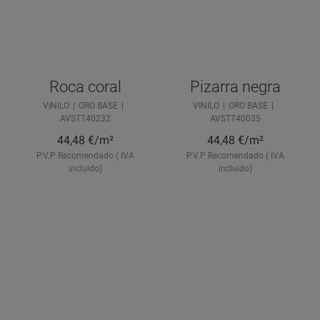
Roca coral
Pizarra negra
VINILO
ORO BASE
VINILO
ORO BASE
AVSTT40232
AVSTT40035
44,48
€/m²
44,48
€/m²
P.V.P Recomendado ( IVA
P.V.P Recomendado ( IVA
incluido)
incluido)