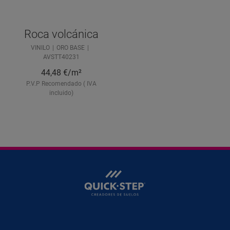
Roca volcánica
VINILO
ORO BASE
AVSTT40231
44,48
€/m²
P.V.P Recomendado ( IVA
incluido)