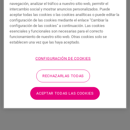
navegación, analizar el tráfico a nuestro sitio web, permitir el
intercambio social y mostrar anuncios personalizados. Puede
aceptar todas las cookies o las cookies analíticas o puede editar la
configuración de las cookies mediante el enlace "Cambiar la
configuración de las cookies" a continuación. Las cookies
esenciales y funcionales son necesarias para el correcto
funcionamiento de nuestro sitio web. Otras cookies solo se
establecen una vez que las haya aceptado.
CONFIGURACIÓN DE COOKIES
Roca oxidada
Roca hormigón
VINILO
ORO BASE
VINILO
ORO BASE
AVSTT40235
AVSTT40234
RECHAZARLAS TODAS
44,48
€/m²
44,48
€/m²
P.V.P Recomendado ( IVA
P.V.P Recomendado ( IVA
ACEPTAR TODAS LAS COOKIES
incluido)
incluido)