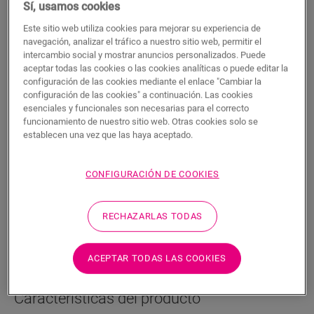
Sí, usamos cookies
Este sitio web utiliza cookies para mejorar su experiencia de
navegación, analizar el tráfico a nuestro sitio web, permitir el
intercambio social y mostrar anuncios personalizados. Puede
aceptar todas las cookies o las cookies analíticas o puede editar la
configuración de las cookies mediante el enlace "Cambiar la
Cúter Vinyl
configuración de las cookies" a continuación. Las cookies
esenciales y funcionales son necesarias para el correcto
ACCESORIOS PARA VINILO
CÚTER PARA SUELOS DE VINILO
funcionamiento de nuestro sitio web. Otras cookies solo se
QSVKNIFEB
establecen una vez que las haya aceptado.
Para su suelo de vinilo
Corte preciso y estable
CONFIGURACIÓN DE COOKIES
RECHAZARLAS TODAS
BUSCAR
ACEPTAR TODAS LAS COOKIES
Características del producto