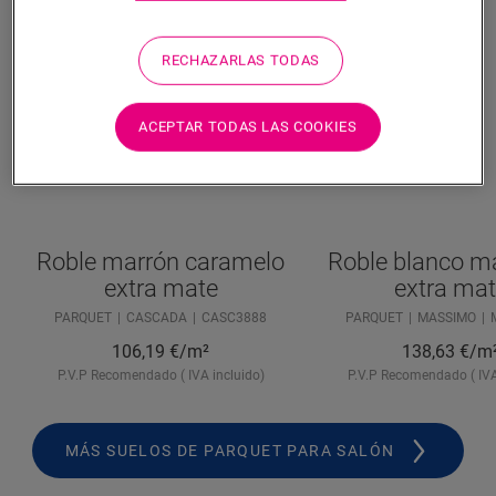
RECHAZARLAS TODAS
ACEPTAR TODAS LAS COOKIES
Roble marrón caramelo
Roble blanco ma
extra mate
extra ma
PARQUET
CASCADA
CASC3888
PARQUET
MASSIMO
106,19
€/m²
138,63
€/m
P.V.P Recomendado ( IVA incluido)
P.V.P Recomendado ( IVA
MÁS SUELOS DE PARQUET PARA SALÓN