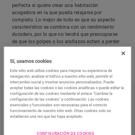
perfecta si quiere crear una habitación
acogedora en la que pueda relajarse por
completo. Lo mejor de todo es que su aspecto
característico se combina con un rendimiento
duradero, por lo que no tendrá que preocuparse
de que los golpes o los arañazos echen a perder
su buen estado.
Sí, usamos cookies
DESCUBRA TODOS LOS SUELOS DE
PARQUET PARA SALÓN
Este sitio web utiliza cookies para mejorar su experiencia de
navegación, analizar el tráfico a nuestro sitio web, permitir el
intercambio social y mostrar anuncios personalizados. Puede
aceptar todas las cookies o las cookies analíticas o puede editar la
configuración de las cookies mediante el enlace "Cambiar la
Descubra todos los suelos de
configuración de las cookies" a continuación. Las cookies
parquet para salón
esenciales y funcionales son necesarias para el correcto
funcionamiento de nuestro sitio web. Otras cookies solo se
establecen una vez que las haya aceptado.
CONFIGURACIÓN DE COOKIES