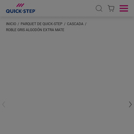
Open search
Ope
INICIO
PARQUET DE QUICK-STEP
CASCADA
ROBLE GRIS ALGODÓN EXTRA MATE
Introduzca su ubicación