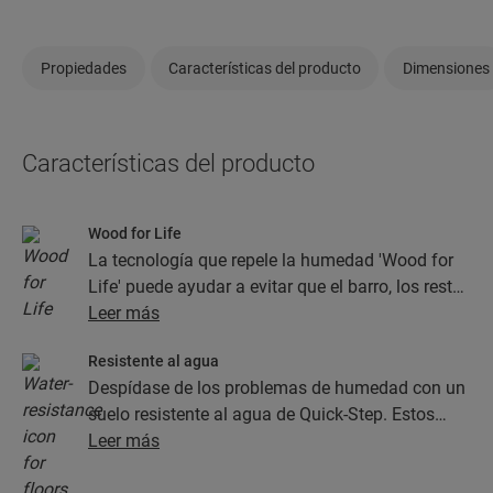
Propiedades
Características del producto
Dimensiones
Características del producto
Wood for Life
La tecnología que repele la humedad 'Wood for
Life' puede ayudar a evitar que el barro, los restos
de comida y otros tipos de suciedad se
Leer más
almacenen en las juntas y en la textura de la
Resistente al agua
madera. Esto ayuda a que el suelo parezca
Despídase de los problemas de humedad con un
nuevo.
suelo resistente al agua de Quick-Step. Estos
suelos, además de contar con un aspecto
Leer más
increíblemente elegante y natural, son 100 %