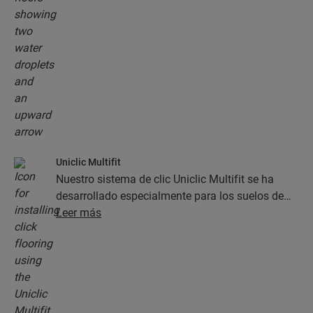
resistentes a la humedad, ¡lo cual facilita la
limpieza en gran medida!
Uniclic Multifit
Nuestro sistema de clic Uniclic Multifit se ha
desarrollado especialmente para los suelos de
Quick-Step. Gracias a él, la instalación es rápida
Leer más
y sencilla.