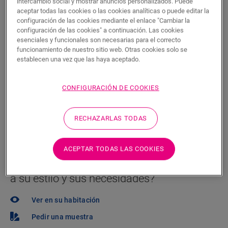
P.V.P Recomendado ( IVA incluido)
intercambio social y mostrar anuncios personalizados. Puede
aceptar todas las cookies o las cookies analíticas o puede editar la
Encuentre un tienda cerca
configuración de las cookies mediante el enlace "Cambiar la
configuración de las cookies" a continuación. Las cookies
¿Quiere ver este suelo en la vida real? ¿Le queda
esenciales y funcionales son necesarias para el correcto
funcionamiento de nuestro sitio web. Otras cookies solo se
alguna pregunta por hacer? ¡No se preocupe! Siempre
establecen una vez que las haya aceptado.
hay un tienda cerca.
CONFIGURACIÓN DE COOKIES
RECHAZARLAS TODAS
BUSCAR
ACEPTAR TODAS LAS COOKIES
¿No está seguro de si este suelo se adapta
a su estilo y sus necesidades?
Ver en su habitación
Pedir una muestra