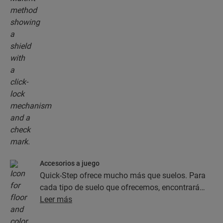
Accesorios a juego
Quick-Step ofrece mucho más que suelos. Para
cada tipo de suelo que ofrecemos, encontrará
una completa colección de accesorios, como
Leer más
capas de subsuelo, perfiles de acabado y