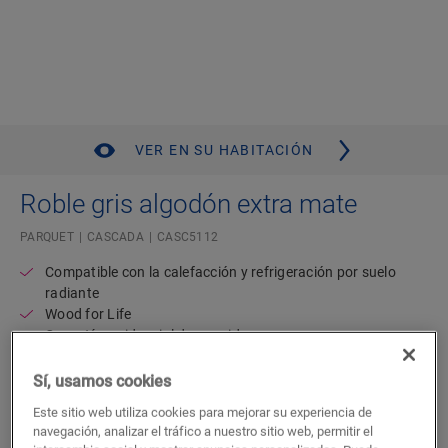
VER EN SU HABITACIÓN
Roble gris algodón extra mate
PARQUET
CASCADA
CASC5112
Compatible con la calefacción y refrigeración por suelo
radiante
Wood for Life
Garantía residencial de por vida
Plancha ancha elegante
Resistente al agua
Sí, usamos cookies
Este sitio web utiliza cookies para mejorar su experiencia de
92,96
€/m²
navegación, analizar el tráfico a nuestro sitio web, permitir el