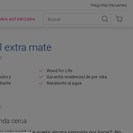
Preguntas frecuentes
ENDA AUTORIZADA
l extra mate
Open image in lightbox
2
Wood for Life
ción y
Garantía residencial de por vida
diante
Resistente al agua
)
enda cerca
 la vida real? ¿Le queda alguna pregunta por hacer? ¡No