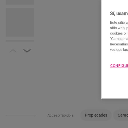
Sí, usam
Este sitio 
sitio web, 
cookies o l
"Cambiar l
necesarias
vez que la
CONFIGU
Propiedades
Carac
Acceso rápido a