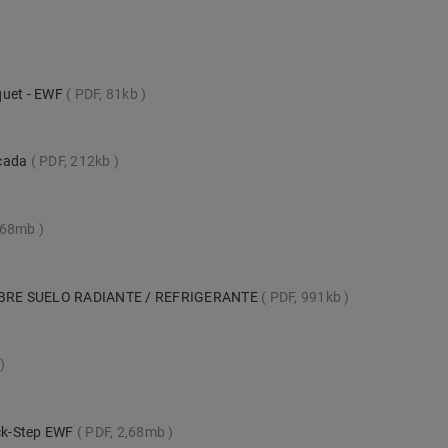
quet - EWF
PDF, 81kb
scada
PDF, 212kb
,68mb
BRE SUELO RADIANTE / REFRIGERANTE
PDF, 991kb
ick-Step EWF
PDF, 2,68mb