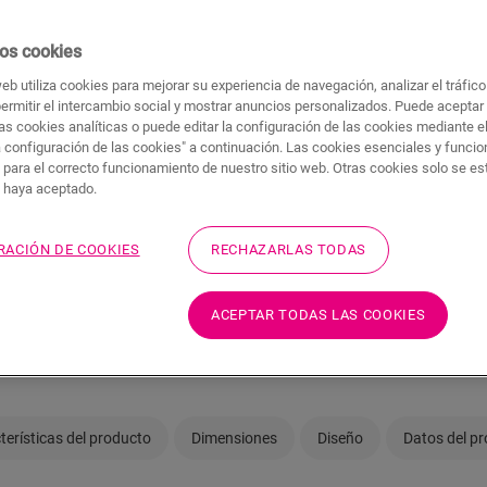
se preocupe! Siempre hay
os cookies
web utiliza cookies para mejorar su experiencia de navegación, analizar el tráfic
permitir el intercambio social y mostrar anuncios personalizados. Puede aceptar
as cookies analíticas o puede editar la configuración de las cookies mediante e
a configuración de las cookies" a continuación. Las cookies esenciales y funci
 para el correcto funcionamiento de nuestro sitio web. Otras cookies solo se e
¿No está seguro de s
s haya aceptado.
necesidades?
RACIÓN DE COOKIES
RECHAZARLAS TODAS
Ver en su habitación
Pedir una muestra
ACEPTAR TODAS LAS COOKIES
terísticas del producto
Dimensiones
Diseño
Datos del p