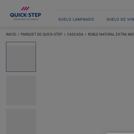
SUELO LAMINADO
SUELO DE VI
INICIO
PARQUET DE QUICK-STEP
CASCADA
ROBLE NATURAL EXTRA MA
Introduzca su ubicación
Open image in lightbox