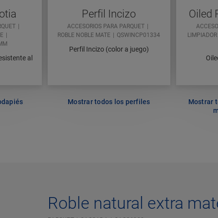
otia
Perfil Incizo
Oiled 
RQUET
ACCESORIOS PARA PARQUET
ACCESO
TE
ROBLE NOBLE MATE
QSWINCP01334
LIMPIADOR
MM
Perfil Incizo (color a juego)
esistente al
Oile
odapiés
Mostrar todos los perfiles
Mostrar t
m
Roble natural extra mat