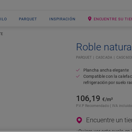
NILO
PARQUET
INSPIRACIÓN
ENCUENTRE SU TI
TE
Roble natura
Open image in lightbox
PARQUET
CASCADA
CASC603
Plancha ancha elegante
Compatible con la calefac
refrigeración por suelo ra
106,19
€/m²
P.V.P Recomendado ( IVA incluido
Encuentre un ti
¿Quiere ver este suelo en