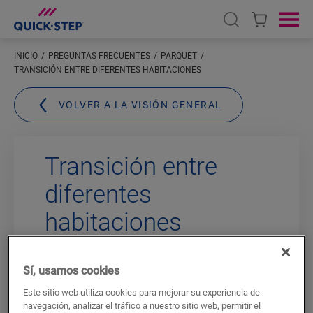
Open search
Ope
INICIO
PREGUNTAS FRECUENTES
PARQUET
TRANSICIÓN ENTRE DIFERENTES HABITACIONES
VOLVER A LA VISIÓN GENERAL
Transición entre
diferentes
habitaciones
Para este trabajo, necesita un bisel y una
Sí, usamos cookies
sierra.
Este sitio web utiliza cookies para mejorar su experiencia de
Una transición fluida de un suelo de
navegación, analizar el tráfico a nuestro sitio web, permitir el