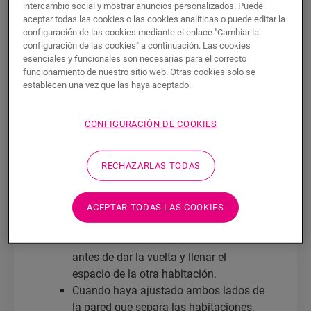
madera entre dos habitaciones es la clave
intercambio social y mostrar anuncios personalizados. Puede
aceptar todas las cookies o las cookies analíticas o puede editar la
para conseguir un resultado profesional.
configuración de las cookies mediante el enlace "Cambiar la
configuración de las cookies" a continuación. Las cookies
En primer lugar, decida la dirección en la
esenciales y funcionales son necesarias para el correcto
que instalará los paneles y comience el
funcionamiento de nuestro sitio web. Otras cookies solo se
proceso en la primera habitación. ¿No
establecen una vez que las haya aceptado.
sabe cómo empezar o por dónde?
Asegúrese de ver primero nuestros
CONFIGURACIÓN DE COOKIES
tutoriales.
Comience a instalar su suelo en la
RECHAZARLAS TODAS
primera habitación.
Cuando alcance la puerta de la otra
habitación, siga instalando paneles a lo
ACEPTAR TODAS LAS COOKIES
ancho de la habitación.
Continúe hasta instalar tres filas más
antes de dar la vuelta y llenar el
espacio de la otra habitación.
Cuando haya ajustado ambos lados de
la pared que separa las habitaciones,