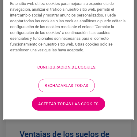
Este sitio web utiliza cookies para mejorar su experiencia de
naturales como la madera y la piedra
con
navegación, analizar el tráfico a nuestro sitio web, permitir el
la máxima innovación,
durabilidad y
intercambio social y mostrar anuncios personalizados. Puede
aceptar todas las cookies o las cookies analíticas o puede editar la
practicidad
. Los suelos de PVC están
configuración de las cookies mediante el enlace "Cambiar la
disponibles en muchos estilos y colores y
configuración de las cookies" a continuación. Las cookies
en distintos grados de flexibilidad y
esenciales y funcionales son necesarias para el correcto
rigidez. En pocas palabras, tenemos un
funcionamiento de nuestro sitio web. Otras cookies solo se
establecen una vez que las haya aceptado.
suelo para cada gusto y cada proyecto.
CONFIGURACIÓN DE COOKIES
OBTENGA MÁS INFORMACIÓN
SOBRE SUELOS DE VINILO
RECHAZARLAS TODAS
DESCUBRA TODOS NUESTROS
SUELOS DE PVC
ACEPTAR TODAS LAS COOKIES
Ventajas de los suelos de