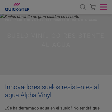
Open search
Ope
INICIO
SUELO DE VINILO
SUELO VINÍLICO RESISTENTE AL AGUA
SUELO VINÍLICO RESISTENTE
AL AGUA
Innovadores suelos resistentes al
agua Alpha Vinyl
¿Se ha derramado agua en el suelo? No tendrá que