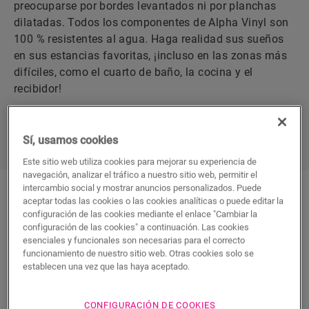
preocuparse por bordes levantados ni por planchas
dilatadas. Todos los componentes de Alpha Vinyl son
100 % resistentes al agua. Haga realidad sus sueños
en sus estancias favoritas, ¡incluso en las zonas más
difíciles, como el cuarto de baño, la cocina y el
recibidor!
DESCUBRA ALPHA VINYL
Sí, usamos cookies
Este sitio web utiliza cookies para mejorar su experiencia de
navegación, analizar el tráfico a nuestro sitio web, permitir el
intercambio social y mostrar anuncios personalizados. Puede
aceptar todas las cookies o las cookies analíticas o puede editar la
CÓMO GARANTIZAMOS
configuración de las cookies mediante el enlace "Cambiar la
SU DISFRUTE A LARGO
configuración de las cookies" a continuación. Las cookies
esenciales y funcionales son necesarias para el correcto
PLAZO
funcionamiento de nuestro sitio web. Otras cookies solo se
establecen una vez que las haya aceptado.
CONFIGURACIÓN DE COOKIES