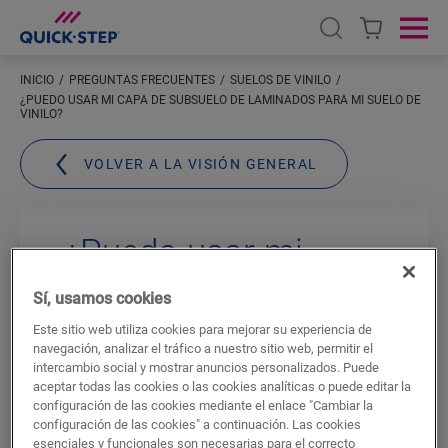
Open search
Ope
INICIO
PREGUNTAS FRECUENTES
SUELOS DE VINILO
¿PUEDO USAR MI CAPA DE SUBSUELO DE LAMINADOS PARA MI SUELO DE
VINILO?
VOLVER A LA VISIÓN GENERAL
¿Puedo usar mi
capa de subsuelo de
Sí, usamos cookies
laminados para mi
Este sitio web utiliza cookies para mejorar su experiencia de
navegación, analizar el tráfico a nuestro sitio web, permitir el
suelo de vinilo?
intercambio social y mostrar anuncios personalizados. Puede
aceptar todas las cookies o las cookies analíticas o puede editar la
configuración de las cookies mediante el enlace "Cambiar la
configuración de las cookies" a continuación. Las cookies
No, no es posible. La razón principal es
la
esenciales y funcionales son necesarias para el correcto