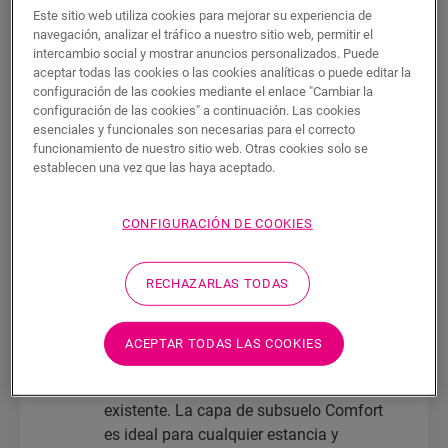
aspecto, la calidad y la comodidad finales
Este sitio web utiliza cookies para mejorar su experiencia de
navegación, analizar el tráfico a nuestro sitio web, permitir el
del suelo de vinilo de Quick-Step. Por ello,
intercambio social y mostrar anuncios personalizados. Puede
recomendamos el uso de una capa de
aceptar todas las cookies o las cookies analíticas o puede editar la
subsuelo específica para el vinilo.
configuración de las cookies mediante el enlace "Cambiar la
configuración de las cookies" a continuación. Las cookies
Estas se diseñan exclusivamente para
esenciales y funcionales son necesarias para el correcto
utilizarse con los suelos de vinilo de Quick-
funcionamiento de nuestro sitio web. Otras cookies solo se
establecen una vez que las haya aceptado.
Step con el objetivo de crear una base de
nivelación adicional para su suelo y
conservar las cualidades concretas del
CONFIGURACIÓN DE COOKIES
LVT.
Puede elegir entre
tres tipos diferentes
de
RECHAZARLAS TODAS
capas de subsuelo, todas ellas
compatibles con
Alpha Vinyl
(*):
ACEPTAR TODAS LAS COOKIES
COMFORT
: esta capa de subsuelo
integral
le ayuda a nivelar la solera
existente. La capa de subsuelo Comfort
es ideal para cualquier estancia y