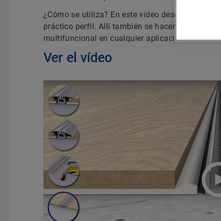
¿Cómo se utiliza? En este video descubrirá
todas
práctico perfil. Allí también se hacen recomendac
multifuncional en cualquier aplicación concreta.
Ver el vídeo