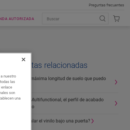
Preguntas frecuentes
ENDA AUTORIZADA
Preguntas relacionadas
o a nuestro
¿Cuál es la máxima longitud de suelo que puedo
 todas las
instalar?
l enlace
onales son
stablecen una
Quick-Step Multifunctional, el perfil de acabado
para su suelo
¿Cómo instalar el vinilo bajo una puerta?