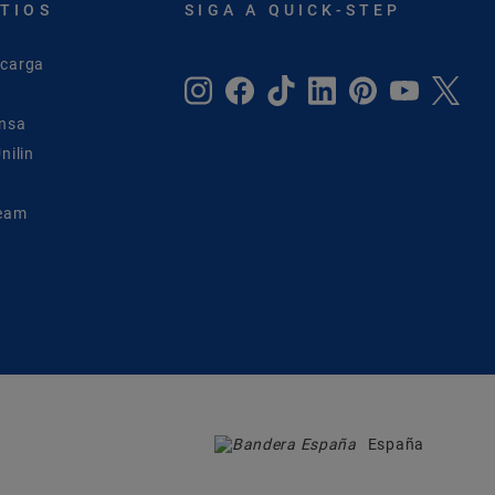
ITIOS
SIGA A QUICK-STEP
scarga
ensa
nilin
Team
España