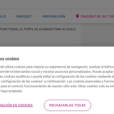
NILO
PARQUET
INSPIRACIÓN
ENCUENTRE SU TI
IFUNCTIONAL, EL PERFIL DE ACABADO PARA SU SUELO
os cookies
web utiliza cookies para mejorar su experiencia de navegación, analizar el tráfic
ctional, el perfil
permitir el intercambio social y mostrar anuncios personalizados. Puede aceptar
as cookies analíticas o puede editar la configuración de las cookies mediante e
u suelo
a configuración de las cookies" a continuación. Las cookies esenciales y funci
 para el correcto funcionamiento de nuestro sitio web. Otras cookies solo se e
s haya aceptado.
ealizar
rápida y sencillamente
el acabado de su
RACIÓN DE COOKIES
RECHAZARLAS TODAS
de altura o combinar perfectamente el suelo