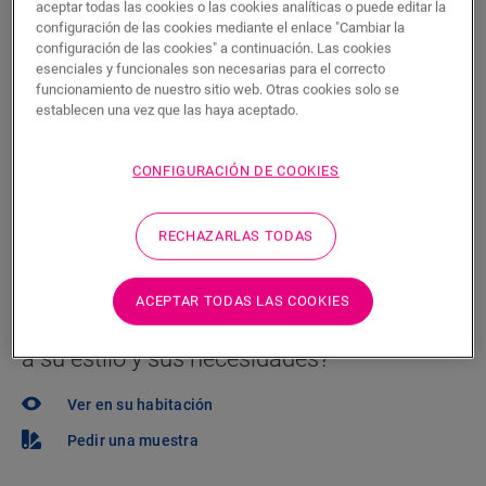
aceptar todas las cookies o las cookies analíticas o puede editar la
Encuentre un tienda cerca
configuración de las cookies mediante el enlace "Cambiar la
configuración de las cookies" a continuación. Las cookies
¿Quiere ver este suelo en la vida real? ¿Le queda
esenciales y funcionales son necesarias para el correcto
alguna pregunta por hacer? ¡No se preocupe! Siempre
funcionamiento de nuestro sitio web. Otras cookies solo se
establecen una vez que las haya aceptado.
hay un tienda cerca.
CONFIGURACIÓN DE COOKIES
RECHAZARLAS TODAS
BUSCAR
ACEPTAR TODAS LAS COOKIES
¿No está seguro de si este suelo se adapta
a su estilo y sus necesidades?
Ver en su habitación
Pedir una muestra