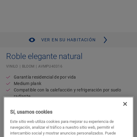
VER EN SU HABITACIÓN
Roble elegante natural
VINILO
BLOOM
AVMPU40316
Garantía residencial de por vida
Medium plank
Compatible con la calefacción y refrigeración por suelo
radiante
Resistente al agua
Capa de subsuelo acoplada
Sí, usamos cookies
54,71
Este sitio web utiliza cookies para mejorar su experiencia de
€/m²
navegación, analizar el tráfico a nuestro sitio web, permitir el
P.V.P Recomendado ( IVA incluido)
intercambio social y mostrar anuncios personalizados. Puede