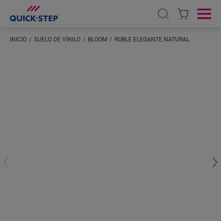
Open search
Ope
INICIO
SUELO DE VINILO
BLOOM
ROBLE ELEGANTE NATURAL
Introduzca su ubicación