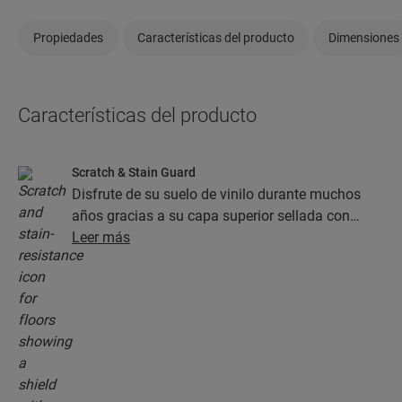
Propiedades
Características del producto
Dimensiones
Características del producto
Scratch & Stain Guard
Disfrute de su suelo de vinilo durante muchos
años gracias a su capa superior sellada con
tecnología Stain Guard y Scratch Guard. Esta
Leer más
capa garantiza una protección superior frente a
los arañazos, las manchas, la suciedad y las
rozaduras.