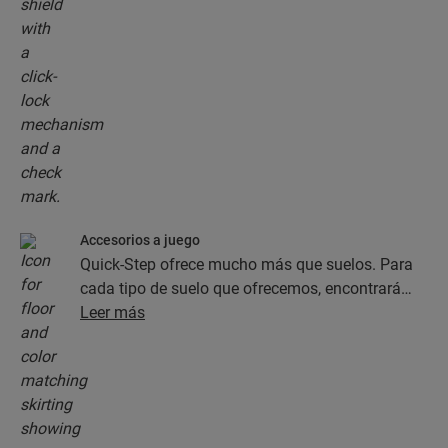
Accesorios a juego
Quick-Step ofrece mucho más que suelos. Para
cada tipo de suelo que ofrecemos, encontrará
una completa colección de accesorios, como
Leer más
capas de subsuelo, perfiles de acabado y
rodapiés, que combinan perfectamente con el
color del suelo que elija.