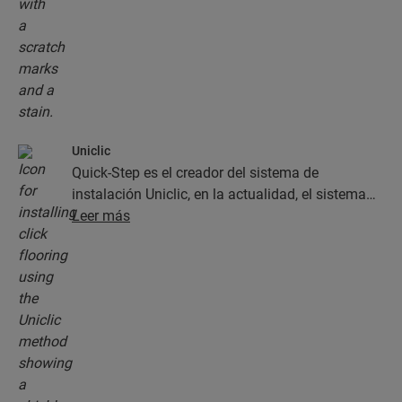
Uniclic
Quick-Step es el creador del sistema de
instalación Uniclic, en la actualidad, el sistema
estándar de instalación de clic. Use este sistema
Leer más
de clic revolucionario y patentado para instalar
sus planchas con un simple clic.