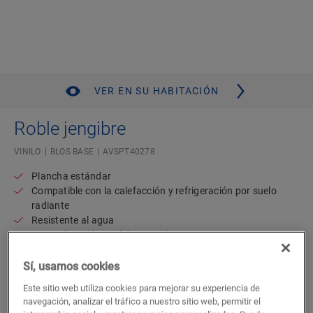
VER EN SU HABITACIÓN
Roble jengibre
VINILO
BLOS BASE
AVSPT40278
Plancha estándar
Compatible con la calefacción y refrigeración por suelo
radiante
Resistente al agua
Garantía residencial de por vida
44,48
Sí, usamos cookies
€/m²
P.V.P Recomendado ( IVA incluido)
Este sitio web utiliza cookies para mejorar su experiencia de
navegación, analizar el tráfico a nuestro sitio web, permitir el
Encuentre un tienda cerca