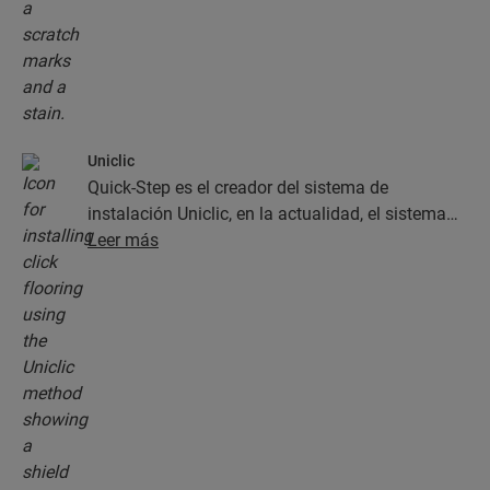
Uniclic
Quick-Step es el creador del sistema de
instalación Uniclic, en la actualidad, el sistema
estándar de instalación de clic. Use este sistema
Leer más
de clic revolucionario y patentado para instalar
sus planchas con un simple clic.