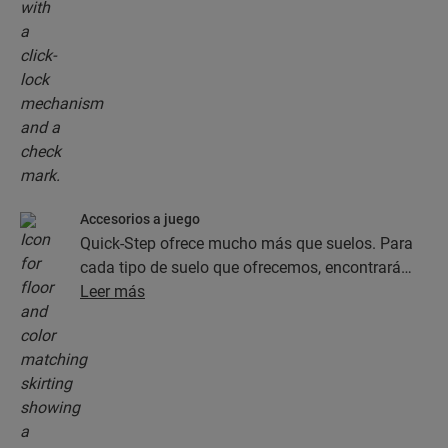
Accesorios a juego
Quick-Step ofrece mucho más que suelos. Para
cada tipo de suelo que ofrecemos, encontrará
una completa colección de accesorios, como
Leer más
capas de subsuelo, perfiles de acabado y
rodapiés, que combinan perfectamente con el
color del suelo que elija.