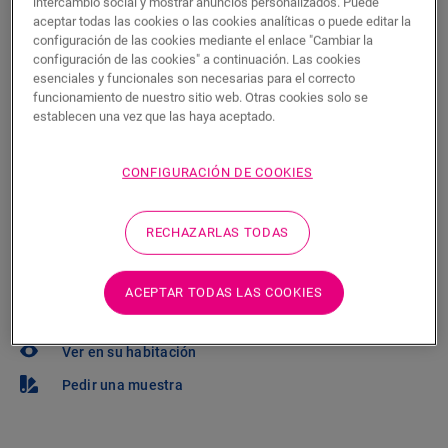
intercambio social y mostrar anuncios personalizados. Puede
aceptar todas las cookies o las cookies analíticas o puede editar la
¿Quiere ver este suelo en la vida real? ¿Le queda
configuración de las cookies mediante el enlace "Cambiar la
configuración de las cookies" a continuación. Las cookies
alguna pregunta por hacer? ¡No se preocupe! Siempre
esenciales y funcionales son necesarias para el correcto
hay un tienda cerca.
funcionamiento de nuestro sitio web. Otras cookies solo se
establecen una vez que las haya aceptado.
CONFIGURACIÓN DE COOKIES
BUSCAR
RECHAZARLAS TODAS
¿No está seguro de si este suelo se adapta
ACEPTAR TODAS LAS COOKIES
a su estilo y sus necesidades?
Ver en su habitación
Pedir una muestra