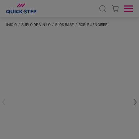
Open search
Ope
INICIO
SUELO DE VINILO
BLOS BASE
ROBLE JENGIBRE
Introduzca su ubicación