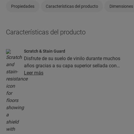
Propiedades
Características del producto
Dimensiones
Características del producto
Scratch & Stain Guard
Disfrute de su suelo de vinilo durante muchos
años gracias a su capa superior sellada con
tecnología Stain Guard y Scratch Guard. Esta
Leer más
capa garantiza una protección superior frente a
los arañazos, las manchas, la suciedad y las
rozaduras.