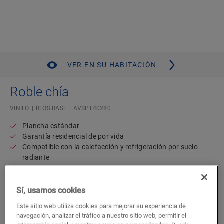
VER EN SU HABITACIÓN
Roble chía
VINILO
BLOS BASE
AVSPT40280
Plancha estándar
Garantía residencial de por vida
Compatible con la calefacción y refrigeración por suelo
radiante
Resistente al agua
44,48
Sí, usamos cookies
€/m²
P.V.P Recomendado ( IVA incluido)
Este sitio web utiliza cookies para mejorar su experiencia de
navegación, analizar el tráfico a nuestro sitio web, permitir el
Encuentre un tienda cerca