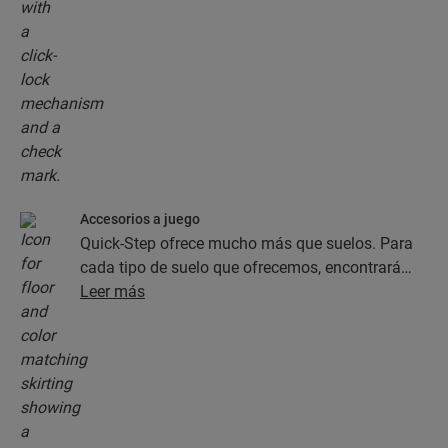
Accesorios a juego
Quick-Step ofrece mucho más que suelos. Para
cada tipo de suelo que ofrecemos, encontrará
una completa colección de accesorios, como
Leer más
capas de subsuelo, perfiles de acabado y
rodapiés, que combinan perfectamente con el
color del suelo que elija.