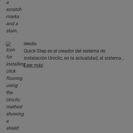
Uniclic
Quick-Step es el creador del sistema de
instalación Uniclic, en la actualidad, el sistema
estándar de instalación de clic. Use este sistema
Leer más
de clic revolucionario y patentado para instalar
sus planchas con un simple clic.