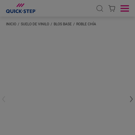
Open search
Ope
INICIO
SUELO DE VINILO
BLOS BASE
ROBLE CHÍA
Introduzca su ubicación