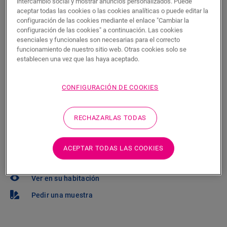
intercambio social y mostrar anuncios personalizados. Puede
aceptar todas las cookies o las cookies analíticas o puede editar la
¿Quiere ver este suelo en la vida real? ¿Le queda
configuración de las cookies mediante el enlace "Cambiar la
configuración de las cookies" a continuación. Las cookies
alguna pregunta por hacer? ¡No se preocupe! Siempre
esenciales y funcionales son necesarias para el correcto
hay un tienda cerca.
funcionamiento de nuestro sitio web. Otras cookies solo se
establecen una vez que las haya aceptado.
CONFIGURACIÓN DE COOKIES
BUSCAR
RECHAZARLAS TODAS
¿No está seguro de si este suelo se adapta
ACEPTAR TODAS LAS COOKIES
a su estilo y sus necesidades?
Ver en su habitación
Pedir una muestra