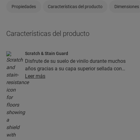
Propiedades
Características del producto
Dimensiones
Características del producto
Scratch & Stain Guard
Disfrute de su suelo de vinilo durante muchos
años gracias a su capa superior sellada con
tecnología Stain Guard y Scratch Guard. Esta
Leer más
capa garantiza una protección superior frente a
los arañazos, las manchas, la suciedad y las
rozaduras.