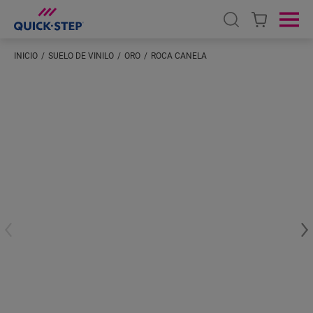
Open search
Ope
INICIO
SUELO DE VINILO
ORO
ROCA CANELA
Introduzca su ubicación