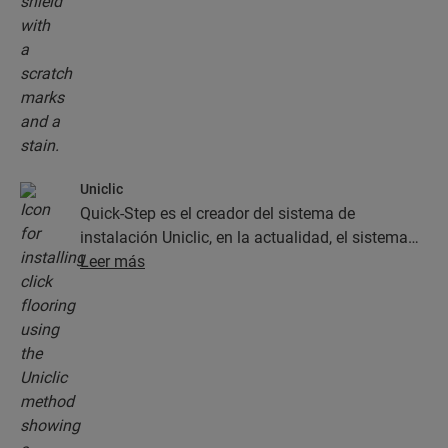
Uniclic
Quick-Step es el creador del sistema de
instalación Uniclic, en la actualidad, el sistema
estándar de instalación de clic. Use este sistema
Leer más
de clic revolucionario y patentado para instalar
sus planchas con un simple clic.