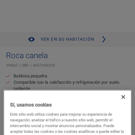
VER EN SU HABITACIÓN
Roca canela
VINILO
ORO
AVSTU40233
Baldosa pequeña
Compatible con la calefacción y refrigeración por suelo
radiante
Aspecto de piedra auténtica
Garantía residencial de por vida
Sí, usamos cookies
Capa de subsuelo acoplada
Resistente al agua
Este sitio web utiliza cookies para mejorar su experiencia de
navegación, analizar el tráfico a nuestro sitio web, permitir el
47,02
intercambio social y mostrar anuncios personalizados. Puede
€/m²
aceptar todas las cookies o las cookies analíticas o puede editar la