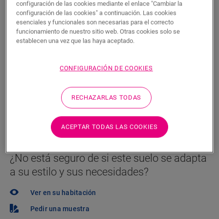
P.V.P Recomendado ( IVA incluido)
configuración de las cookies mediante el enlace "Cambiar la
configuración de las cookies" a continuación. Las cookies
Encuentre un tienda cerca
esenciales y funcionales son necesarias para el correcto
funcionamiento de nuestro sitio web. Otras cookies solo se
¿Quiere ver este suelo en la vida real? ¿Le queda
establecen una vez que las haya aceptado.
alguna pregunta por hacer? ¡No se preocupe! Siempre
hay un tienda cerca.
CONFIGURACIÓN DE COOKIES
RECHAZARLAS TODAS
BUSCAR
ACEPTAR TODAS LAS COOKIES
¿No está seguro de si este suelo se adapta
a su estilo y sus necesidades?
Ver en su habitación
Pedir una muestra