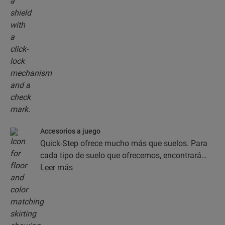
Accesorios a juego
Quick-Step ofrece mucho más que suelos. Para
cada tipo de suelo que ofrecemos, encontrará
una completa colección de accesorios, como
Leer más
capas de subsuelo, perfiles de acabado y
rodapiés, que combinan perfectamente con el
color del suelo que elija.