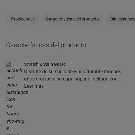
Propiedades
Características del producto
Dimensiones
Características del producto
Scratch & Stain Guard
Disfrute de su suelo de vinilo durante muchos
años gracias a su capa superior sellada con
tecnología Stain Guard y Scratch Guard. Esta
Leer más
capa garantiza una protección superior frente a
los arañazos, las manchas, la suciedad y las
rozaduras.