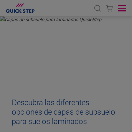
Open search
Ope
INICIO
SUELOS LAMINADOS
ACCESORIOS
BASES
BASE AISLANTE SUELO
LAMINADO
Descubra las diferentes
opciones de capas de subsuelo
para suelos laminados