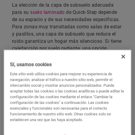
La elección de la capa de subsuelo adecuada
para su
suelo laminado
de Quick-Step depende
de su espacio y de sus necesidades específicas.
Para zonas muy transitadas como salas de estar
y pasillos, una capa de subsuelo que reduce el
ruido garantiza un hogar más silencioso. Si tiene
calefacción por suelo radiante, una opción
térmicamente eficiente maximiza el ahorro
energético. ¿Necesita nivelar una solera
Sí, usamos cookies
irregular? Una capa de subsuelo más gruesa
Este sitio web utiliza cookies para mejorar su experiencia de
proporciona el soporte necesario. Quick-Step
navegación, analizar el tráfico a nuestro sitio web, permitir el
ofrece una gama de capas de subsuelo de alto
intercambio social y mostrar anuncios personalizados. Puede
aceptar todas las cookies o las cookies analíticas o puede editar la
rendimiento diseñadas para mejorar el confort, la
configuración de las cookies mediante el enlace "Cambiar la
durabilidad y el rendimiento acústico. Explore
configuración de las cookies" a continuación. Las cookies
sus opciones y encuentre la combinación
esenciales y funcionales son necesarias para el correcto
perfecta para su suelo laminado.
funcionamiento de nuestro sitio web. Otras cookies solo se
establecen una vez que las haya aceptado.
DESCUBRA TODAS CAPAS DE
SUBSUELO PARA SUELOS LAMINADOS