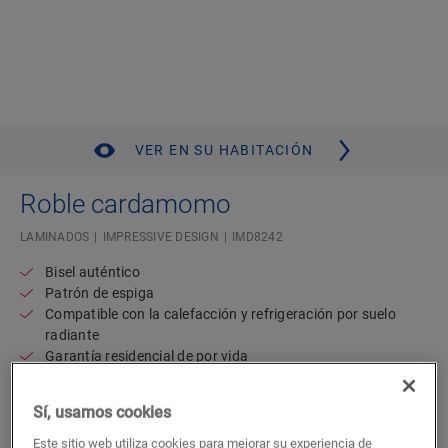
VER EN SU HABITACIÓN
Roble cardamomo
LAMINADOS
IMPRESSIVE DESIGN
IMD8242
Bisel auténtico
Patrón de espiga
Compatible con la calefacción y refrigeración por suelo
radiante
Garantía residencial de por vida
Resistente al agua
Sí, usamos cookies
43,33
€/m²
Este sitio web utiliza cookies para mejorar su experiencia de