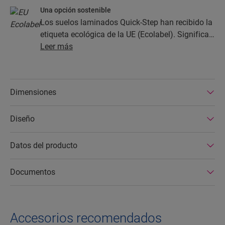
Una opción sostenible
Los suelos laminados Quick-Step han recibido la
etiqueta ecológica de la UE (Ecolabel). Significa
que están hechos por lo menos de un 80 % de
Leer más
madera de origen sostenible, que evitan las
sustancias peligrosas en su composición y que
se producen en fábricas con un consumo
Dimensiones
eficiente de energía. Además, los suelos
laminados Quick-Step tienen una vida útil muy
Diseño
larga y una garantía de producto ampliada, son
fáciles de reparar y fáciles de retirar.
Datos del producto
Documentos
Accesorios recomendados