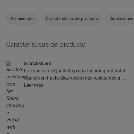
Propiedades
Características del producto
Dimensiones
Características del producto
Scratch Guard
Los suelos de Quick-Step con tecnología Scratch
Guard son hasta diez veces más resistentes a las
rayaduras que los suelos sin este tipo de
Leer más
acabado.