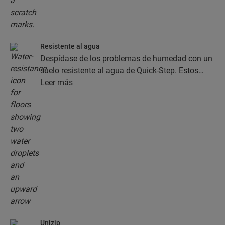
Resistente al agua
Despídase de los problemas de humedad con un
suelo resistente al agua de Quick-Step. Estos
suelos, además de contar con un aspecto
Leer más
increíblemente elegante y natural, son 100 %
resistentes a la humedad, ¡lo cual facilita la
limpieza en gran medida!
Unizip