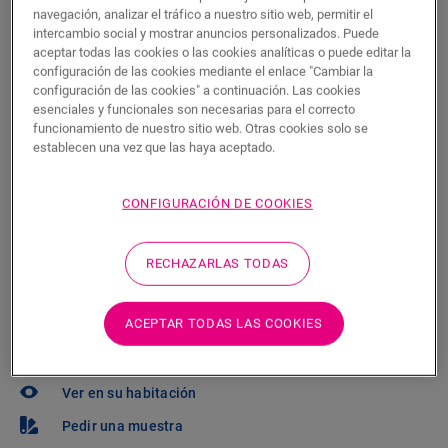
P.V.P Recomendado ( IVA incluido)
navegación, analizar el tráfico a nuestro sitio web, permitir el
intercambio social y mostrar anuncios personalizados. Puede
Encuentre un tienda cerca
aceptar todas las cookies o las cookies analíticas o puede editar la
configuración de las cookies mediante el enlace "Cambiar la
¿Quiere ver este suelo en la vida real? ¿Le queda
configuración de las cookies" a continuación. Las cookies
alguna pregunta por hacer? ¡No se preocupe! Siempre
esenciales y funcionales son necesarias para el correcto
hay un tienda cerca.
funcionamiento de nuestro sitio web. Otras cookies solo se
establecen una vez que las haya aceptado.
CONFIGURACIÓN DE COOKIES
BUSCAR
RECHAZARLAS TODAS
¿No está seguro de si este suelo se adapta
ACEPTAR TODAS LAS COOKIES
a su estilo y sus necesidades?
Ver en su habitación
Pedir una muestra