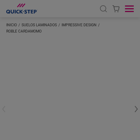
Open search
Ope
INICIO
SUELOS LAMINADOS
IMPRESSIVE DESIGN
ROBLE CARDAMOMO
Introduzca su ubicación