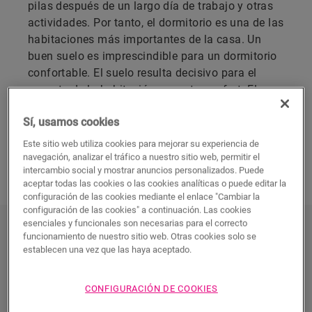
pilas después de un largo día de trabajo y otras
actividades. Por tanto, el dormitorio es una de las
habitaciones más importantes de la casa. Un
buen suelo es imprescindible para un dormitorio
confortable. El suelo resulta decisivo para el
aspecto de la habitación y aporta confort. El
suelo laminado
de Quick-Step tiene el aspecto y
Sí, usamos cookies
la calidad que busca.
Este sitio web utiliza cookies para mejorar su experiencia de
navegación, analizar el tráfico a nuestro sitio web, permitir el
DESCUBRA TODOS NUESTROS SUELOS
intercambio social y mostrar anuncios personalizados. Puede
LAMINADOS PARA DORMITORIO
aceptar todas las cookies o las cookies analíticas o puede editar la
configuración de las cookies mediante el enlace "Cambiar la
configuración de las cookies" a continuación. Las cookies
esenciales y funcionales son necesarias para el correcto
VER TODOS LOS SUELOS
funcionamiento de nuestro sitio web. Otras cookies solo se
LAMINADOS PARA DORMITORIO
establecen una vez que las haya aceptado.
CONFIGURACIÓN DE COOKIES