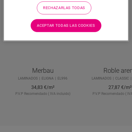
RECHAZARLAS TODAS
ACEPTAR TODAS LAS COOKIES
Merbau
Roble are
LAMINADOS
ELIGNA
EL996
LAMINADOS
CLASSIC
34,83
€/m²
27,87
€/m²
P.V.P Recomendado ( IVA incluido)
P.V.P Recomendado ( IVA